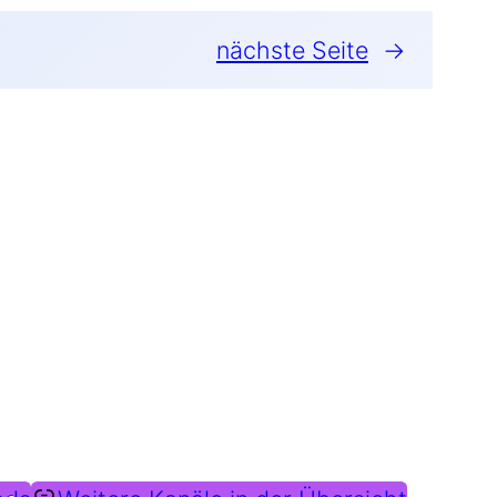
nächs­te Sei­te
→