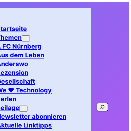
tartseite
Themen
. FC Nürnberg
Aus dem Leben
Anderswo
Rezension
esellschaft
We ♥ Technology
erlen
Suchen
eilage
ewsletter abonnieren
ktuelle Linktipps