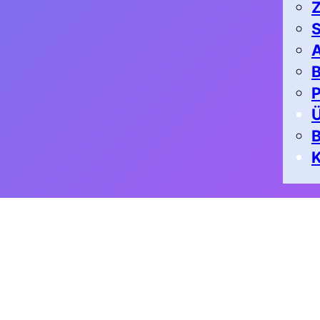
Z
S
A
B
P
K