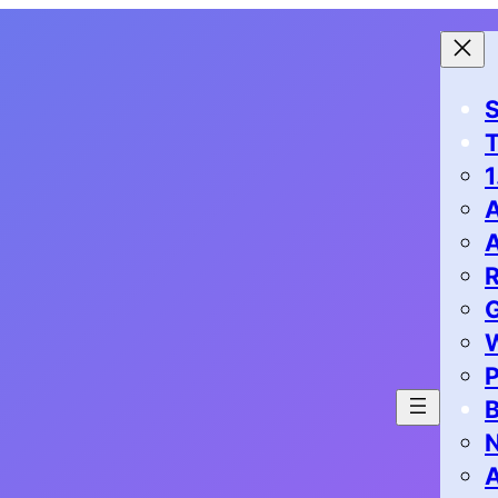
S
1
G
P
B
N
A