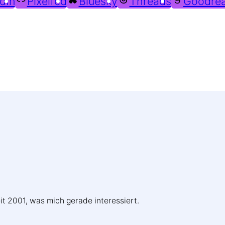
dIn
Pixelfed
Bluesky
Threads
Goodre
Weitere Profile im Fediverse:
it 2001, was mich gerade interessiert.