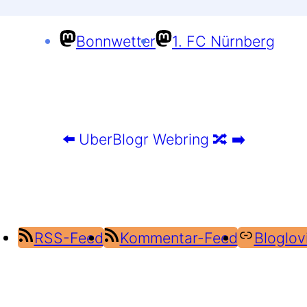
Bonnwetter
1. FC Nürnberg
⬅️
UberBlogr Webring
🔀
➡️
RSS-Feed
Kommentar-Feed
Bloglov