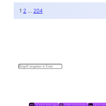
1
2
…
204
Suchen