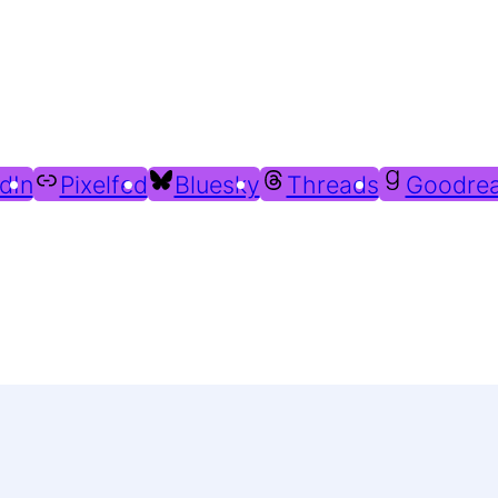
Du findest mich auch hier:
dIn
Pixelfed
Bluesky
Threads
Goodre
Weitere Profile im Fediverse: