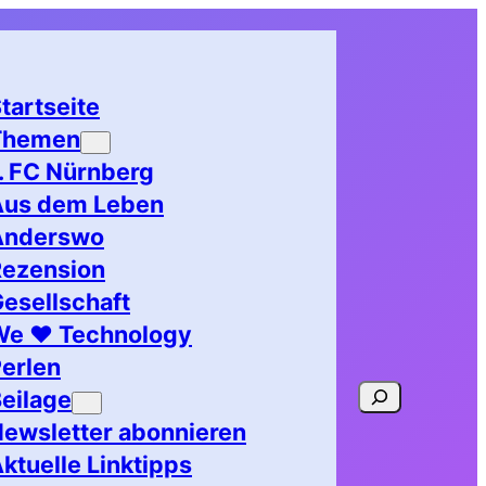
tartseite
Themen
. FC Nürnberg
Aus dem Leben
Anderswo
Rezension
esellschaft
We ♥ Technology
erlen
Suchen
eilage
ewsletter abonnieren
ktuelle Linktipps