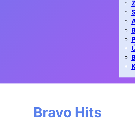
Z
S
A
B
P
K
Bravo Hits