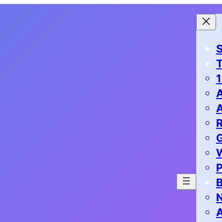
S
1
G
P
B
N
A