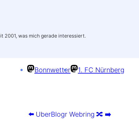
it 2001, was mich gerade interessiert.
Bonnwetter
1. FC Nürnberg
⬅️
UberBlogr Webring
🔀
➡️