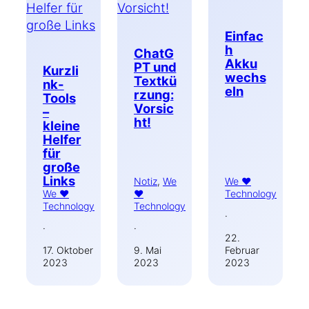
Einfac
h
ChatG
Akku
PT und
Kurzli
wechs
Textkü
nk-
eln
rzung:
Tools
Vorsic
–
ht!
kleine
Helfer
für
große
Links
Notiz
, 
We
We ♥
We ♥
♥
Technology
Technology
Technology
·
·
·
22.
17. Oktober
9. Mai
Februar
2023
2023
2023