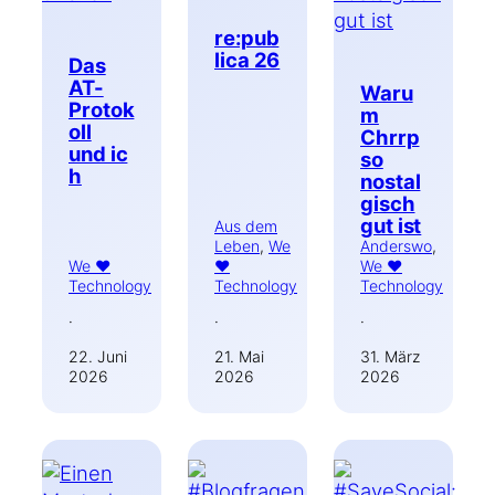
re:pub
lica 26
Das
AT-
Waru
Protok
m
oll
Chrrp
und ic
so
h
nostal
gisch
gut ist
Aus dem
Leben
, 
We
Anderswo
, 
We ♥
♥
We ♥
Technology
Technology
Technology
·
·
·
22. Juni
21. Mai
31. März
2026
2026
2026