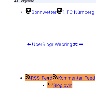
41
Folgende
Bonnwetter
1. FC Nürnberg
⬅️
UberBlogr Webring
🔀
➡️
RSS-Feed
Kommentar-Feed
Bloglovin