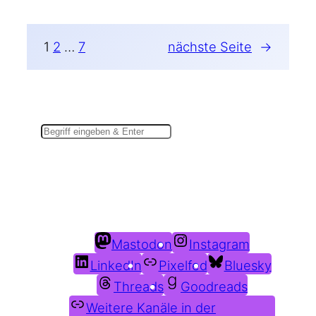
1
2
…
7
nächste Seite
→
Suchen
Du findest mich auch hier:
Mastodon
Instagram
LinkedIn
Pixelfed
Bluesky
Threads
Goodreads
Weitere Kanäle in der