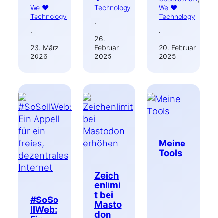
We ♥
Technology
We ♥
Technology
Technology
·
·
·
26.
23. März
Februar
20. Februar
2026
2025
2025
Meine
Tools
Zeich
enlimi
t bei
#SoSo
Masto
llWeb:
don