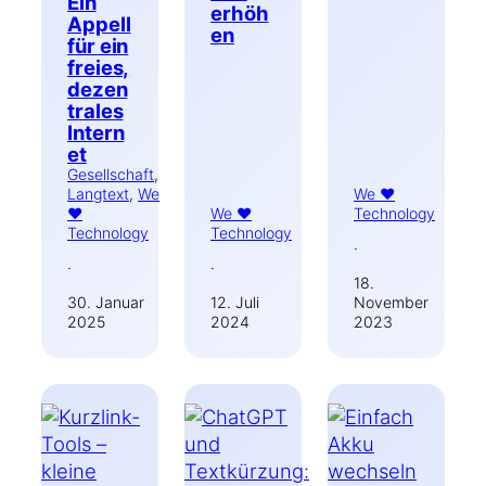
Ein
erhöh
Appell
en
für ein
freies,
dezen
trales
Intern
et
Gesellschaft
, 
Langtext
, 
We
We ♥
♥
We ♥
Technology
Technology
Technology
·
·
·
18.
30. Januar
12. Juli
November
2025
2024
2023