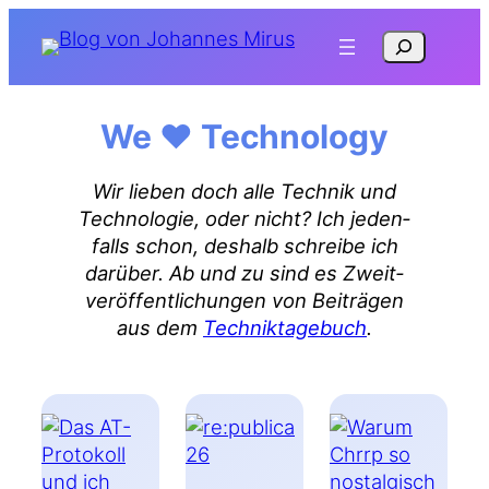
Zum
Suchen
Inhalt
springen
We ♥ Technology
Wir lie­ben doch alle Tech­nik und
Tech­no­lo­gie, oder nicht? Ich jeden­
falls schon, des­halb schrei­be ich
dar­über. Ab und zu sind es Zweit­
ver­öf­fent­li­chun­gen von Bei­trä­gen
aus dem
Tech­nik­ta­ge­buch
.