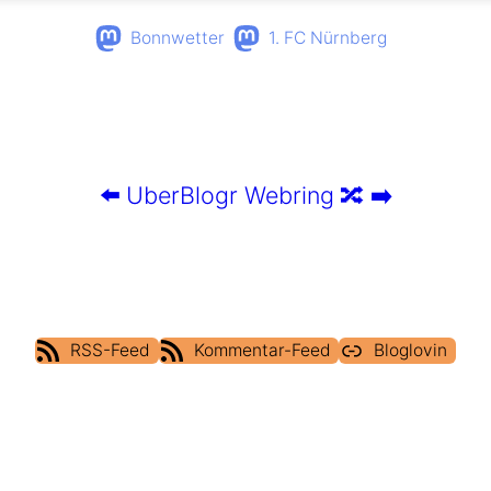
Bonnwetter
1. FC Nürnberg
⬅️
UberBlogr Webring
🔀
➡️
RSS-Feed
Kommentar-Feed
Bloglovin