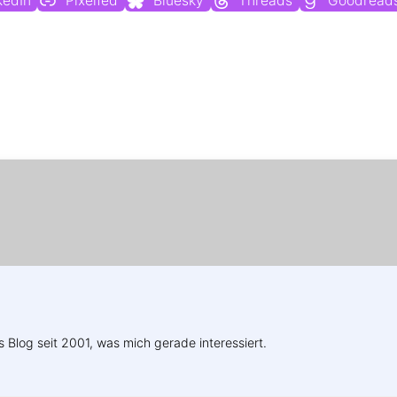
kedIn
Pixelfed
Bluesky
Threads
Goodread
Weitere Profile im Fediverse:
s Blog seit 2001, was mich gerade interessiert.