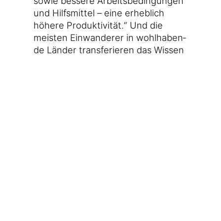
sowie bes­se­re Arbeits­be­din­gun­gen
und Hilfs­mit­tel – eine erheb­lich
höhe­re Pro­duk­ti­vi­tät.“ Und die
meis­ten Ein­wan­de­rer in wohl­ha­ben­
de Län­der trans­fe­rie­ren das Wis­sen
und Kön­nen spä­ter zurück in die
Hei­mat, die dann auch von offe­nen
Gren­zen pro­fi­tiert. „Als die Gren­ze
zwi­schen den USA und Mexi­ko in
den Sech­zi­ger­jah­ren noch weni­ger
streng geschützt wur­de, kamen
zwar 70 Mil­lio­nen Mexi­ka­ner in die
USA – 85 Pro­zent von ihnen kehr­
ten aber wie­der nach Mexi­ko
zurück. Je schwie­ri­ger die Ein­rei­se,
umso grö­ßer der Anreiz zu blei­ben,
wenn man es erst ein­mal geschafft
hat.“