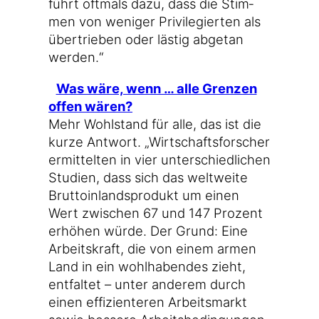
führt oft­mals dazu, dass die Stim­
men von weni­ger Pri­vi­le­gier­ten als
über­trie­ben oder läs­tig abge­tan
werden.“
Was wäre, wenn … alle Gren­zen
offen wären?
Mehr Wohl­stand für alle, das ist die
kur­ze Ant­wort. „Wirt­schafts­for­scher
ermit­tel­ten in vier unter­schied­li­chen
Stu­di­en, dass sich das welt­wei­te
Brut­to­in­lands­pro­dukt um einen
Wert zwi­schen 67 und 147 Pro­zent
erhö­hen wür­de. Der Grund: Eine
Arbeits­kraft, die von einem armen
Land in ein wohl­ha­ben­des zieht,
ent­fal­tet – unter ande­rem durch
einen effi­zi­en­te­ren Arbeits­markt