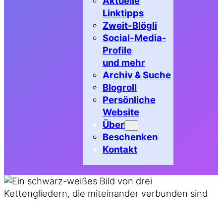
Aktuelle
Linktipps
Zweit-Blögli
Social-Media-
Profile
und mehr
Archiv & Suche
Blogroll
Persönliche
Website
Über
Beschenken
Kontakt