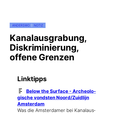
ANDERSWO
  |  
NOTIZ
Kanalausgrabung,
Diskriminierung,
offene Grenzen
Linktipps
Below the Sur­face - Archeo­lo­
gi­sche vonds­ten Noord/Zuidlijn
Amsterdam
Was die Ams­ter­da­mer bei Kanal­aus­