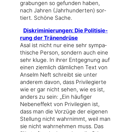
gra­bun­gen so gefun­den haben,
nach Jah­ren (Jahr­hun­der­ten) sor­
tiert. Schö­ne Sache.
Dis­kri­mi­nie­run­gen: Die Poli­ti­sie­
rung der Tränendrüse
Asal ist nicht nur eine sehr sym­pa­
thi­sche Per­son, son­dern auch eine
sehr klu­ge. In ihrer Ent­geg­nung auf
einen ziem­lich däm­li­chen Text von
Anselm Neft schreibt sie unter
ande­rem davon, dass Pri­vi­le­gier­te
wie er gar nicht sehen, wie es ist,
anders zu sein: „Ein häu­fi­ger
Neben­ef­fekt von Pri­vi­le­gi­en ist,
dass man die Vor­zü­ge der eige­nen
Stel­lung nicht wahr­nimmt, weil man
sie nicht wahr­neh­men muss. Das