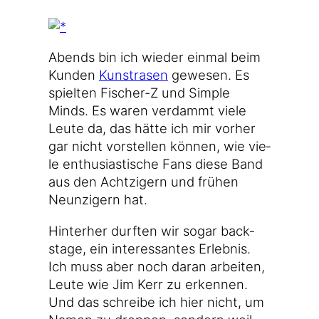
Abends bin ich wie­der ein­mal beim
Kun­den
Kunst­ra­sen
gewe­sen. Es
spiel­ten Fischer-Z und Simp­le
Minds. Es waren ver­dammt vie­le
Leu­te da, das hät­te ich mir vor­her
gar nicht vor­stel­len kön­nen, wie vie­
le enthu­si­as­ti­sche Fans die­se Band
aus den Acht­zi­gern und frü­hen
Neun­zi­gern hat.
Hin­ter­her durf­ten wir sogar back­
stage, ein inter­es­san­tes Erleb­nis.
Ich muss aber noch dar­an arbei­ten,
Leu­te wie Jim Kerr zu erken­nen.
Und das schrei­be ich hier nicht, um