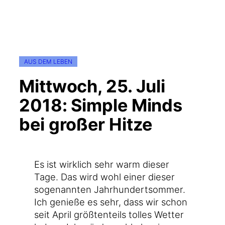
AUS DEM LEBEN
Mittwoch, 25. Juli
2018: Simple Minds
bei großer Hitze
Es ist wirk­lich sehr warm die­ser
Tage. Das wird wohl einer die­ser
soge­nann­ten Jahr­hun­dert­som­mer.
Ich genie­ße es sehr, dass wir schon
seit April größ­ten­teils tol­les Wet­ter