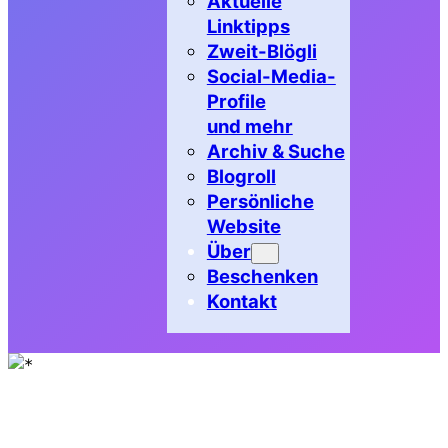
Aktuelle
Linktipps
Zweit-Blögli
Social-Media-
Profile
und mehr
Archiv & Suche
Blogroll
Persönliche
Website
Über
Beschenken
Kontakt