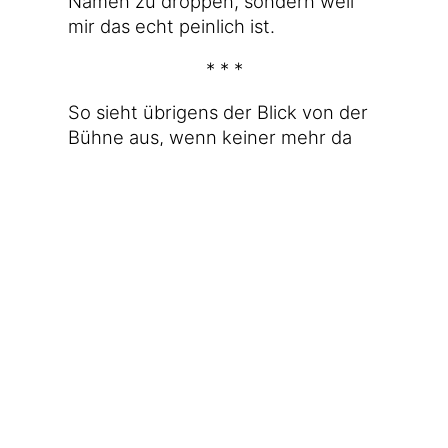
Namen zu drop­pen, son­dern weil
mir das echt pein­lich ist.
* * *
So sieht übri­gens der Blick von der
Büh­ne aus, wenn kei­ner mehr da
ist. Das ist jetzt wirk­lich Ange­ben,
denn da mal ste­hen zu kön­nen,
fand ich schon ziem­lich geil.
* * *
Zum Schluss noch der Hin­weis auf
heu­te ver­öf­fent­lich­te
Link­tipps
. Das
sind drei – wie ich fin­de – sehr inter­
es­san­te Sachen.