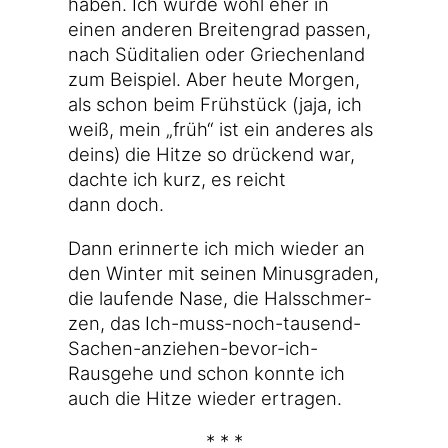
haben. Ich wür­de wohl eher in
einen ande­ren Brei­ten­grad pas­sen,
nach Süd­ita­li­en oder Grie­chen­land
zum Bei­spiel. Aber heu­te Mor­gen,
als schon beim Früh­stück (jaja, ich
weiß, mein „früh“ ist ein ande­res als
deins) die Hit­ze so drü­ckend war,
dach­te ich kurz, es reicht
dann doch.
Dann erin­ner­te ich mich wie­der an
den Win­ter mit sei­nen Minus­gra­den,
die lau­fen­de Nase, die Hals­schmer­
zen, das Ich-muss-noch-tausend-
Sachen-anziehen-bevor-ich-
Rausgehe und schon konn­te ich
auch die Hit­ze wie­der ertragen.
* * *