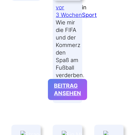
AM
vor
in
5.
3 Wochen
Sport
AUGUST
Wie mir
2026
die FIFA
und der
Kommerz
den
Spaß am
Fußball
verderben.
BEITRAG
:
ANSEHEN
FRÜHER
HABE
ICH
GERNE
FUSSBALL G