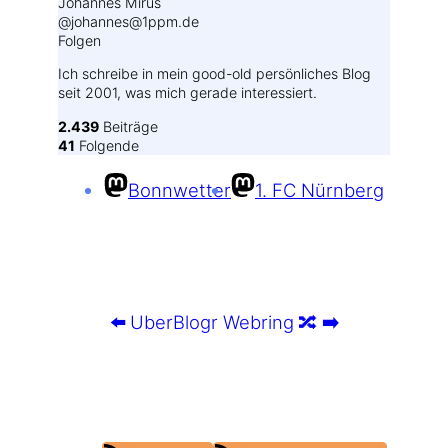
Johannes Mirus
@johannes@1ppm.de
Folgen
Ich schreibe in mein good-old persönliches Blog
seit 2001, was mich gerade interessiert.
2.439
Beiträge
41
Folgende
Bonnwetter
1. FC Nürnberg
⬅️
UberBlogr Webring
🔀
➡️