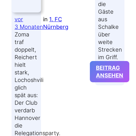
2026:
die
FUSSBALL U
Gäste
vor
in
1. FC
ND M
aus
3 Monaten
Nürnberg
AUTGEBÜHREN
Schalke
Zoma
über
traf
weite
doppelt,
Strecken
Reichert
im Griff.
hielt
BEITRAG
stark,
:
ANSEHEN
Lochoshvili
KOM
glich
#FC
spät aus:
KLA
Der Club
KAN
verdarb
GEG
Hannover
MÜD
die
SCH
Relegationsparty.