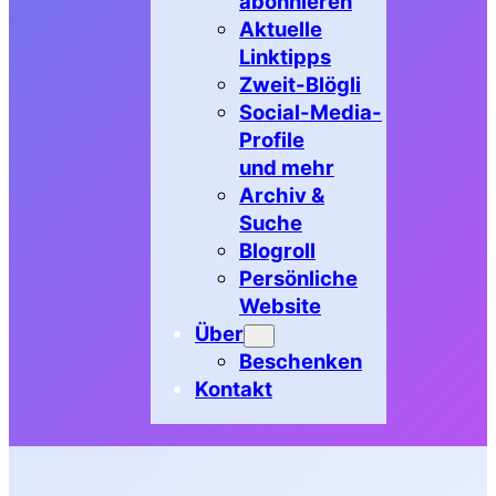
abonnieren
Aktuelle
Linktipps
Zweit-Blögli
Social-Media-
Profile
und mehr
Archiv &
Suche
Blogroll
Persönliche
Website
Über
Beschenken
Kontakt