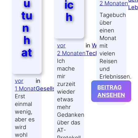
u
ic
2 Monaten
Le
tu
h
Tagebuch
über
n
einen
h
Monat
vor
in
We ♥
mit
at
2 Monaten
Technology
vielen
Ich
Reisen
mache
und
mir
Erlebnissen.
vor
in
zurzeit
BEITRAG
1 Monat
Gesellschaft
wieder
:
ANSEHEN
Erst
etwas
MAI
einmal
mehr
202
wenig,
Gedanken
REIS
aber es
über das
wird
AT-
wohl
Protokoll