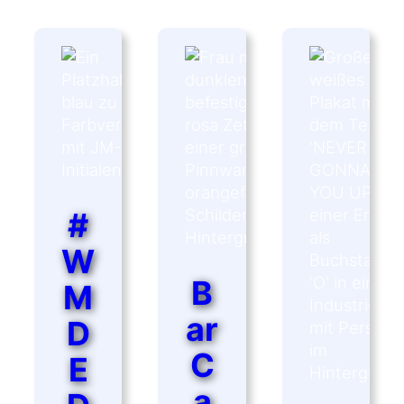
MIT
DER
HITZEWELLE
ZU
TUN HAT
#
W
B
M
ar
D
C
E
a