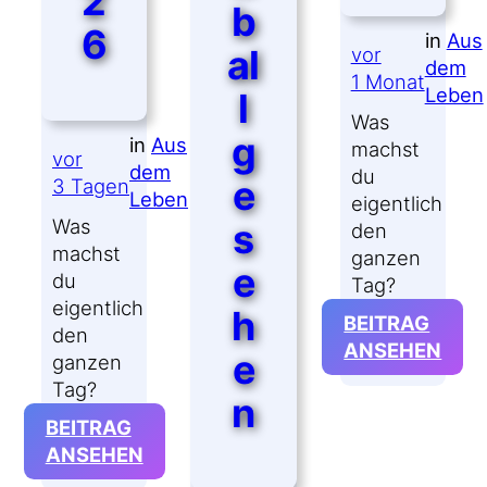
2
b
6
in
Aus
al
vor
dem
1 Monat
Leben
l
Was
g
in
Aus
machst
vor
dem
du
e
3 Tagen
Leben
eigentlich
Was
s
den
machst
ganzen
e
du
Tag?
eigentlich
h
BEITRAG
den
:
ANSEHEN
e
ganzen
#WM
Tag?
n
AM
BEITRAG
5.
:
ANSEHEN
JULI
#WMDEDGT