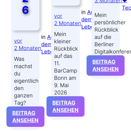
3 Monaten
♥
6
Tec
in
Aus
Mein
vor
dem
persönlicher
2 Monaten
Leben
Rückblick
Mein
in
Aus
auf die
vor
kleiner
dem
Berliner
2 Monaten
Rückblick
Leben
Digitalkonfere
auf das
Was
BEITRAG
11.
machst
:
ANSEHEN
BarCamp
du
RE:
Bonn am
eigentlich
26
9. Mai
den
2026
ganzen
Tag?
BEITRAG
:
ANSEHEN
BEITRAG
BARCAMP
:
ANSEHEN
BONN 2026
#WMDEDGT