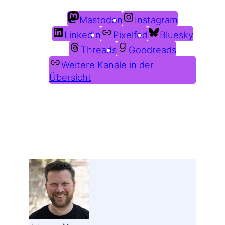
Mastodon
Instagram
LinkedIn
Pixelfed
Bluesky
Threads
Goodreads
Weitere Kanäle in der
Übersicht
Weitere Profile im Fediverse: