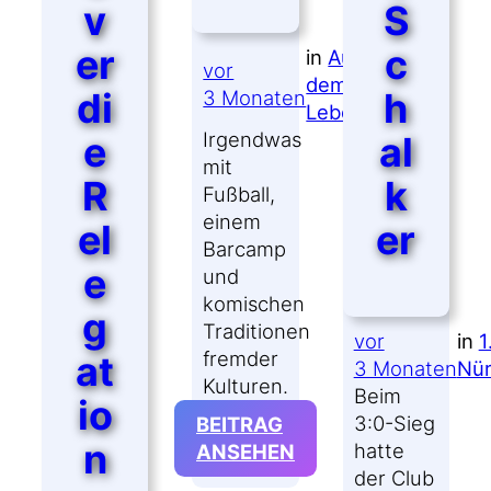
v
S
er
c
in
Aus
vor
dem
di
h
3 Monaten
Leben
Irgendwas
e
al
mit
R
k
Fußball,
einem
el
er
Barcamp
e
und
komischen
g
Traditionen
vor
in
1
fremder
at
3 Monaten
Nür
Kulturen.
Beim
io
3:0-Sieg
BEITRAG
n
:
hatte
ANSEHEN
APRIL
der Club