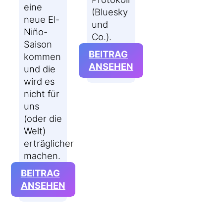
eine
(Bluesky
neue El-
und
Niño-
Co.).
Saison
BEITRAG
kommen
:
ANSEHEN
und die
DAS
wird es
AT-
nicht für
PROTOKOLL
uns
UND ICH
(oder die
Welt)
erträglicher
machen.
BEITRAG
:
ANSEHEN
WAS
EL
NIÑO