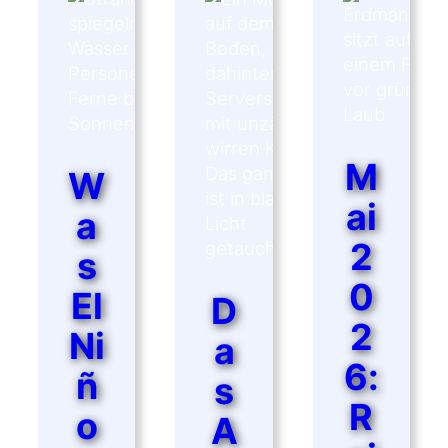
ESEHEN
M
W
ai
a
2
s
0
El
D
2
Ni
a
6:
ñ
s
R
o
A