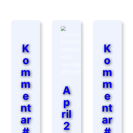
AM
5.
JUNI 2026
K
K
o
o
m
m
m
m
A
e
e
p
nt
nt
ril
ar
ar
2
#
#