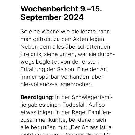
Wochenbericht 9.–15.
September 2024
So eine Woche wie die letz­te kann
man getrost zu den Akten legen.
Neben dem alles über­schat­ten­den
Ereig­nis, sie­he unten, war sie durch­
wegs beglei­tet von der ers­ten
Erkäl­tung der Sai­son. Eine der Art
Immer-spürbar-vorhanden-aber-
nie-vollends-ausgebrochen.
Beer­di­gung:
In der Schwie­ger­fa­mi­
lie gab es einen Todes­fall. Auf so
etwas fol­gen in der Regel Fami­li­en­
zu­sam­men­künf­te, bei denen sich
alle begrü­ßen mit: „Der Anlass ist ja
nicht so schön.“ Das war die­ses Mal