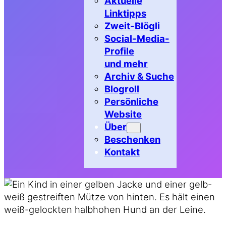
Aktuelle
Linktipps
Zweit-Blögli
Social-Media-
Profile
und mehr
Archiv & Suche
Blogroll
Persönliche
Website
Über
Beschenken
Kontakt