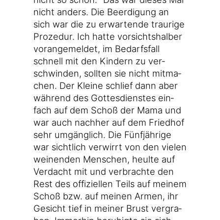
nicht anders. Die Beer­di­gung an
sich war die zu erwar­ten­de trau­ri­ge
Pro­ze­dur. Ich hat­te vor­sichts­hal­ber
vor­an­ge­mel­det, im Bedarfs­fall
schnell mit den Kin­dern zu ver­
schwin­den, soll­ten sie nicht mit­ma­
chen. Der Klei­ne schlief dann aber
wäh­rend des Got­tes­diens­tes ein­
fach auf dem Schoß der Mama und
war auch nach­her auf dem Fried­hof
sehr umgäng­lich. Die Fünf­jäh­ri­ge
war sicht­lich ver­wirrt von den vie­len
wei­nen­den Men­schen, heul­te auf
Ver­dacht mit und ver­brach­te den
Rest des offi­zi­el­len Teils auf mei­nem
Schoß bzw. auf mei­nen Armen, ihr
Gesicht tief in mei­ner Brust ver­gra­