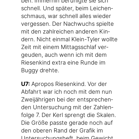
ben. Immer­hin beru­hig­te sie sich
schnell. Und spä­ter, beim Lei­chen­
schmaus, war schnell alles wie­der
ver­ges­sen. Der Nach­wuchs spiel­te
mit den zahl­rei­chen ande­ren Kin­
dern. Nicht ein­mal Klein-Tyler woll­te
Zeit mit einem Mit­tags­schlaf ver­
geu­den, auch wenn ich mit dem
Rie­sen­kind extra eine Run­de im
Bug­gy drehte.
U7:
Apro­pos Rie­sen­kind. Vor der
Abfahrt war ich noch mit dem nun
Zwei­jäh­ri­gen bei der ent­spre­chen­
den Unter­su­chung mit der Zah­len­
fol­ge 7. Der Kerl sprengt die Ska­len.
Die Grö­ße pass­te gera­de noch auf
den obe­ren Rand der Gra­fik im
Unter­su­chungs­heft, beim Gewicht