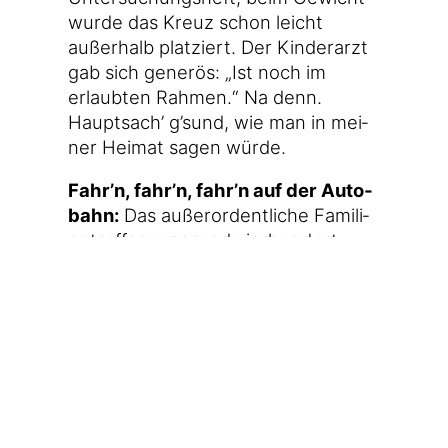
wur­de das Kreuz schon leicht
außer­halb plat­ziert. Der Kin­der­arzt
gab sich gene­rös: „Ist noch im
erlaub­ten Rah­men.“ Na denn.
Haupt­sach’ g’sund, wie man in mei­
ner Hei­mat sagen würde.
Fahr’n, fahr’n, fahr’n auf der Auto­
bahn:
Das außer­or­dent­li­che Fami­li­
en­tref­fen war rund vier­hun­dert
Kilo­me­ter ent­fernt, es gab also eine
Men­ge Stre­cke auf der Auto­bahn
zurück­zu­le­gen. Der all­ge­mei­ne
Erschöp­fungs­zu­stand in Ver­bin­dung
mit der Erkäl­tung hät­te fast zu
Schlim­me­ren geführt. Ich rate euch
(und mir), bes­ser auf Ermü­dungs­er­
schei­nun­gen zu ach­ten. Wir sind