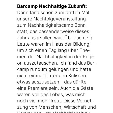
Bar­camp Nach­hal­ti­ge Zukunft:
Dann fand schon zum drit­ten Mal
unse­re Nach­fol­ge­ver­an­stal­tung
zum Nach­hal­tig­keits­camp Bonn
statt, das pas­sen­der­wei­se die­ses
Jahr aus­ge­fal­len war. Über acht­zig
Leu­te waren im Haus der Bil­dung,
um sich einen Tag lang über The­
men der Nach­hal­tig­keit in der Regi­
on aus­zu­tau­schen. Ich fand das Bar­
camp rund­um gelun­gen und hat­te
nicht ein­mal hin­ter den Kulis­sen
etwas aus­zu­set­zen – das dürf­te
eine Pre­mie­re sein. Auch die Gäs­te
waren voll des Lobes, was mich
noch viel mehr freut. Die­se Ver­net­
zung von Men­schen, Wirt­schaft und