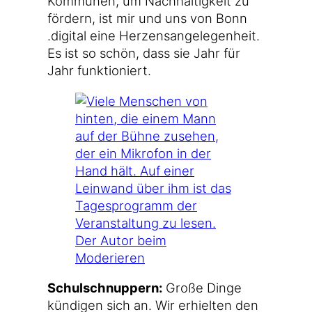
Kom­mu­nen, um Nach­hal­tig­keit zu
för­dern, ist mir und uns von Bonn​
.digi​tal eine Her­zens­an­ge­le­gen­heit.
Es ist so schön, dass sie Jahr für
Jahr funktioniert.
Der Autor beim
Moderieren
Schul­schnup­pern:
Gro­ße Din­ge
kün­di­gen sich an. Wir erhiel­ten den