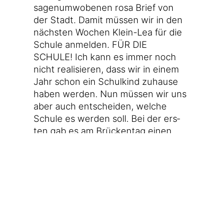
sagen­um­wo­be­nen rosa Brief von
der Stadt. Damit müs­sen wir in den
nächs­ten Wochen Klein-Lea für die
Schu­le anmel­den. FÜR DIE
SCHULE! Ich kann es immer noch
nicht rea­li­sie­ren, dass wir in einem
Jahr schon ein Schul­kind zuhau­se
haben wer­den. Nun müs­sen wir uns
aber auch ent­schei­den, wel­che
Schu­le es wer­den soll. Bei der ers­
ten gab es am Brü­cken­tag einen
Tag der offe­nen Tür. Gemein­sam
mit eini­gen wei­te­ren Eltern – etli­che
Gesich­ter waren uns aus der Kita
schon wohl­be­kannt – durf­ten wir
uns frei in der Schu­le bewe­gen, in
der regu­lä­rer Unter­richt statt­fand,
durf­ten sogar ein­fach in die Klas­