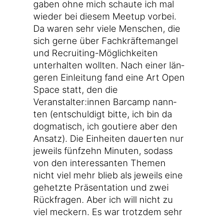
ga­ben ohne mich schau­te ich mal
wie­der bei die­sem Meet­up vor­bei.
Da waren sehr vie­le Men­schen, die
sich ger­ne über Fach­kräf­te­man­gel
und Recruiting-Möglichkeiten
unter­hal­ten woll­ten. Nach einer län­
ge­ren Ein­lei­tung fand eine Art Open
Space statt, den die
Veranstalter:innen Bar­camp nann­
ten (ent­schul­digt bit­te, ich bin da
dog­ma­tisch, ich gou­tie­re aber den
Ansatz). Die Ein­hei­ten dau­er­ten nur
jeweils fünf­zehn Minu­ten, sodass
von den inter­es­san­ten The­men
nicht viel mehr blieb als jeweils eine
gehetz­te Prä­sen­ta­ti­on und zwei
Rück­fra­gen. Aber ich will nicht zu
viel meckern. Es war trotz­dem sehr