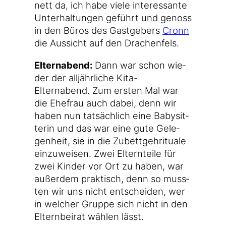
nett da, ich habe vie­le inter­es­san­te
Unter­hal­tun­gen geführt und genoss
in den Büros des Gast­ge­bers
Cronn
die Aus­sicht auf den Drachenfels.
Eltern­abend:
Dann war schon wie­
der der all­jähr­li­che Kita-
Elternabend. Zum ers­ten Mal war
die Ehe­frau auch dabei, denn wir
haben nun tat­säch­lich eine Baby­sit­
te­rin und das war eine gute Gele­
gen­heit, sie in die Zubett­geh­ri­tua­le
ein­zu­wei­sen. Zwei Eltern­tei­le für
zwei Kin­der vor Ort zu haben, war
außer­dem prak­tisch, denn so muss­
ten wir uns nicht ent­schei­den, wer
in wel­cher Grup­pe sich nicht in den
Eltern­bei­rat wäh­len lässt.