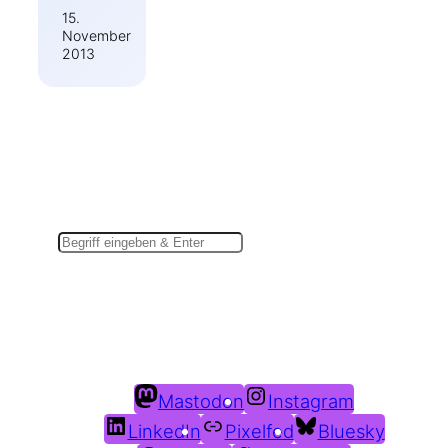
15.
November
2013
Suchen
Du findest mich auch hier:
Mastodon
Instagram
LinkedIn
Pixelfed
Bluesky