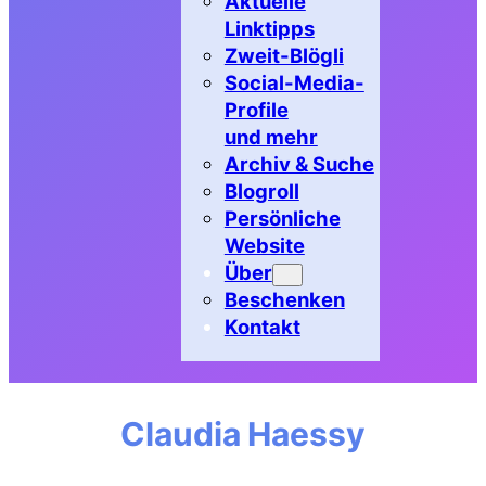
Aktuelle
Linktipps
Zweit-Blögli
Social-Media-
Profile
und mehr
Archiv & Suche
Blogroll
Persönliche
Website
Über
Beschenken
Kontakt
Claudia Haessy