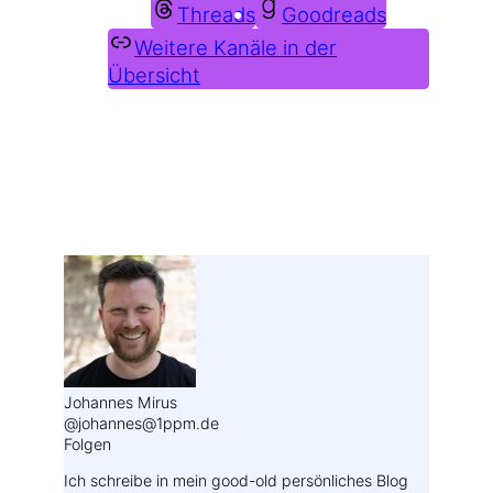
Threads
Goodreads
Weitere Kanäle in der
Übersicht
Weitere Profile im Fediverse:
Johannes Mirus
@johannes@1ppm.de
Folgen
Ich schreibe in mein good-old persönliches Blog