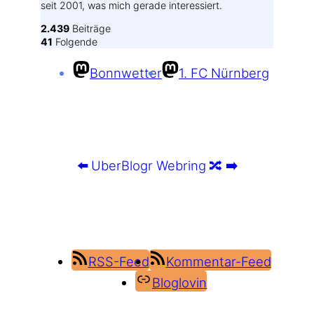
seit 2001, was mich gerade interessiert.
2.439
Beiträge
41
Folgende
Bonnwetter
1. FC Nürnberg
⬅️
UberBlogr Webring
🔀
➡️
RSS-Feed
Kommentar-Feed
Bloglovin