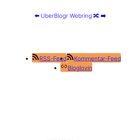
⬅️
UberBlogr Webring
🔀
➡️
RSS-Feed
Kommentar-Feed
Bloglovin