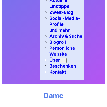
Aktuelle
Linktipps
Zweit-Blögli
Social-Media-
Profile
und mehr
Archiv & Suche
Blogroll
Persönliche
Website
Über
Beschenken
Kontakt
Dame