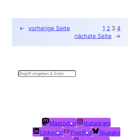
←
vorherige Seite
1
2
3
4
nächste Seite
→
Suchen
Du findest mich auch hier:
Mastodon
Instagram
LinkedIn
Pixelfed
Bluesky