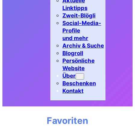
Aktuelle
Linktipps
Zweit-Blögli
Social-Media-
Profile
und mehr
Archiv & Suche
Blogroll
Persönliche
Website
Über
Beschenken
Kontakt
Favoriten