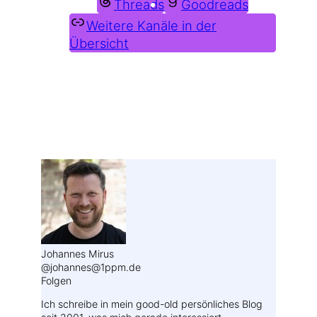
Threads
Goodreads
Weitere Kanäle in der
Übersicht
Weitere Profile im Fediverse:
Johannes Mirus
@johannes@1ppm.de
Folgen
Ich schreibe in mein good-old persönliches Blog