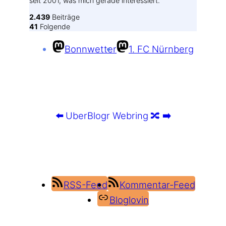
seit 2001, was mich gerade interessiert.
2.439
Beiträge
41
Folgende
Bonnwetter
1. FC Nürnberg
⬅️
UberBlogr Webring
🔀
➡️
RSS-Feed
Kommentar-Feed
Bloglovin