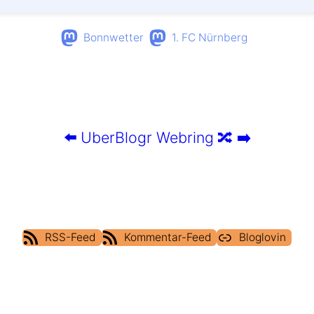
Bonnwetter
1. FC Nürnberg
⬅️
UberBlogr Webring
🔀
➡️
RSS-Feed
Kommentar-Feed
Bloglovin