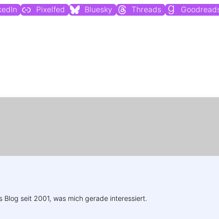
kedIn
Pixelfed
Bluesky
Threads
Goodread
Weitere Profile im Fediverse:
s Blog seit 2001, was mich gerade interessiert.