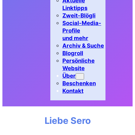
Aktuelle
Linktipps
Zweit-Blögli
Social-Media-
Profile
und mehr
Archiv & Suche
Blogroll
Persönliche
Website
Über
Beschenken
Kontakt
Liebe Sero