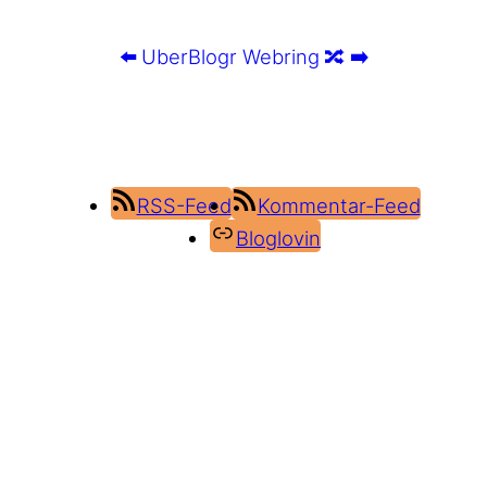
⬅️
UberBlogr Webring
🔀
➡️
RSS-Feed
Kommentar-Feed
Bloglovin