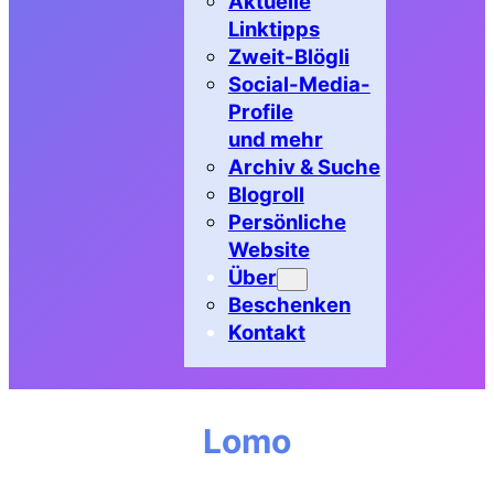
Aktuelle
Linktipps
Zweit-Blögli
Social-Media-
Profile
und mehr
Archiv & Suche
Blogroll
Persönliche
Website
Über
Beschenken
Kontakt
Lomo