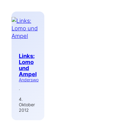
Links:
Lomo
und
Ampel
Anderswo
·
4.
Oktober
2012