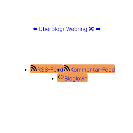
⬅️
UberBlogr Webring
🔀
➡️
RSS-Feed
Kommentar-Feed
Bloglovin