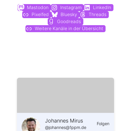
Mastodon
Instagram
LinkedIn
Pixelfed
Bluesky
Threads
Goodreads
Weitere Kanäle in der Übersicht
Weitere Profile im Fediverse:
Johannes Mirus
Folgen
@johannes@1ppm.de