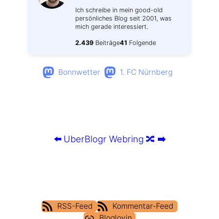
Ich schreibe in mein good-old
persönliches Blog seit 2001, was
mich gerade interessiert.
2.439
Beiträge
41
Folgende
Bonnwetter
1. FC Nürnberg
⬅️
UberBlogr Webring
🔀
➡️
RSS-Feed
Kommentar-Feed
Bloglovin