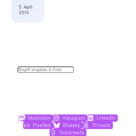
5. April
2013
Suchen
Du findest mich auch hier:
Mastodon
Instagram
LinkedIn
Pixelfed
Bluesky
Threads
Goodreads