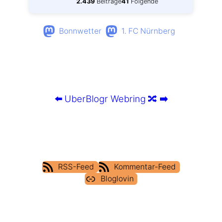
2.439
Beiträge
41
Folgende
Bonnwetter
1. FC Nürnberg
⬅️
UberBlogr Webring
🔀
➡️
RSS-Feed
Kommentar-Feed
Bloglovin