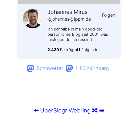
Johannes Mirus
Folgen
@johannes@1ppm.de
Ich schreibe in mein good-old
persönliches Blog seit 2001, was
mich gerade interessiert.
2.439
Beiträge
41
Folgende
Bonnwetter
1. FC Nürnberg
⬅️
UberBlogr Webring
🔀
➡️