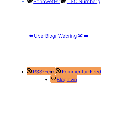
Bonnwetter
1. FC Nürnberg
⬅️
UberBlogr Webring
🔀
➡️
RSS-Feed
Kommentar-Feed
Bloglovin