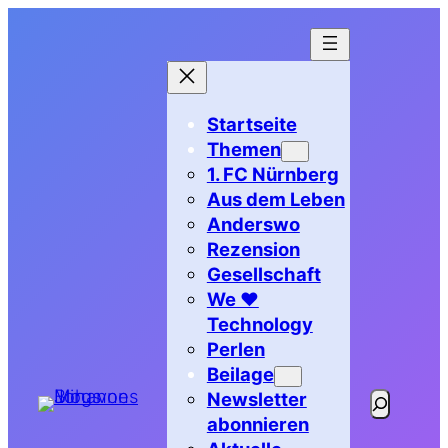
Zum
Inhalt
springen
Startseite
Themen
1. FC Nürnberg
Aus dem Leben
Anderswo
Rezension
Gesellschaft
We ♥
Technology
Perlen
Beilage
Newsletter
Suchen
abonnieren