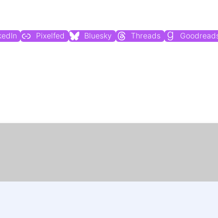
Du findest mich auch hier:
kedIn
Pixelfed
Bluesky
Threads
Goodread
Weitere Profile im Fediverse: