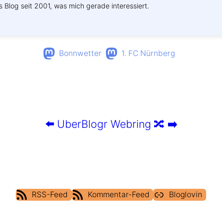
s Blog seit 2001, was mich gerade interessiert.
Bonnwetter
1. FC Nürnberg
⬅️
UberBlogr Webring
🔀
➡️
RSS-Feed
Kommentar-Feed
Bloglovin