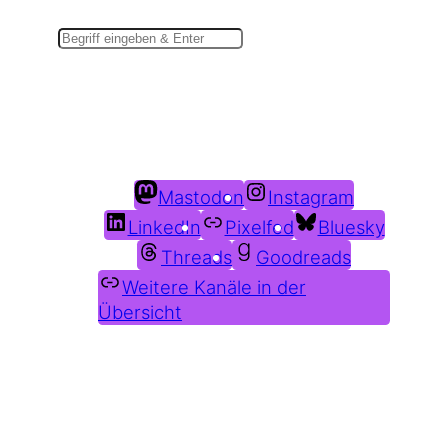
Suchen
Du findest mich auch hier:
Mastodon
Instagram
LinkedIn
Pixelfed
Bluesky
Threads
Goodreads
Weitere Kanäle in der
Übersicht
Weitere Profile im Fediverse: