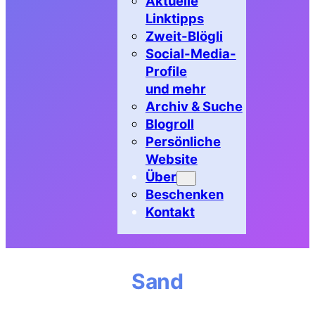
Aktuelle
Linktipps
Zweit-Blögli
Social-Media-
Profile
und mehr
Archiv & Suche
Blogroll
Persönliche
Website
Über
Beschenken
Kontakt
Sand