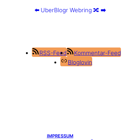
⬅️
UberBlogr Webring
🔀
➡️
RSS-Feed
Kommentar-Feed
Bloglovin
IMPRESSUM