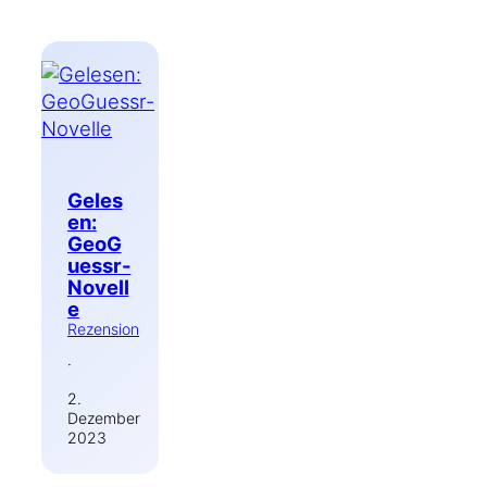
Geles
en:
GeoG
uessr-
Novell
e
Rezension
·
2.
Dezember
2023