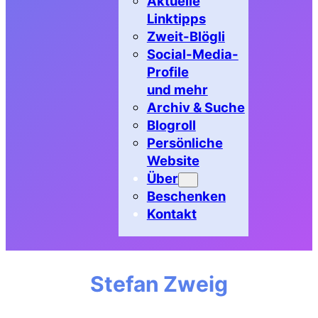
Aktuelle
Linktipps
Zweit-Blögli
Social-Media-
Profile
und mehr
Archiv & Suche
Blogroll
Persönliche
Website
Über
Beschenken
Kontakt
Stefan Zweig