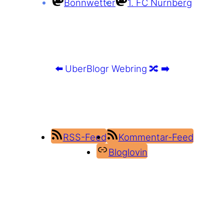
Bonnwetter
1. FC Nürnberg
⬅️
UberBlogr Webring
🔀
➡️
RSS-Feed
Kommentar-Feed
Bloglovin