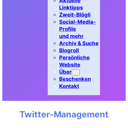
Aktuelle
Linktipps
Zweit-Blögli
Social-Media-
Profile
und mehr
Archiv & Suche
Blogroll
Persönliche
Website
Über
Beschenken
Kontakt
Twitter-Management