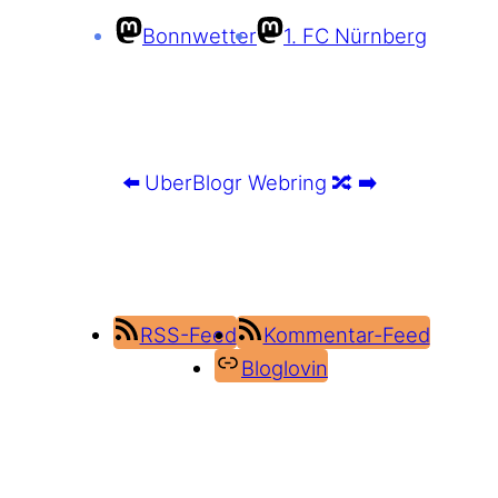
Bonnwetter
1. FC Nürnberg
⬅️
UberBlogr Webring
🔀
➡️
RSS-Feed
Kommentar-Feed
Bloglovin