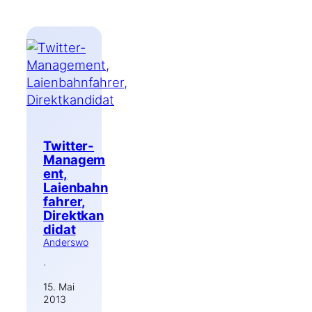
Twitter-
Managem
ent,
Laienbahn
fahrer,
Direktkan
didat
Anderswo
·
15. Mai
2013