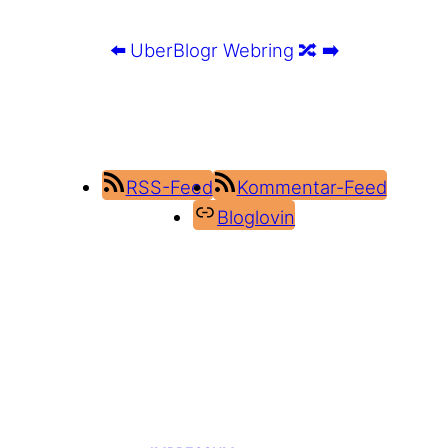
⬅️
UberBlogr Webring
🔀
➡️
RSS-Feed
Kommentar-Feed
Bloglovin