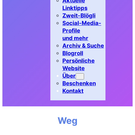
Aktuelle
Linktipps
Zweit-Blögli
Social-Media-
Profile
und mehr
Archiv & Suche
Blogroll
Persönliche
Website
Über
Beschenken
Kontakt
Weg