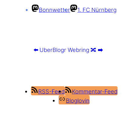
Bonnwetter
1. FC Nürnberg
⬅️
UberBlogr Webring
🔀
➡️
RSS-Feed
Kommentar-Feed
Bloglovin