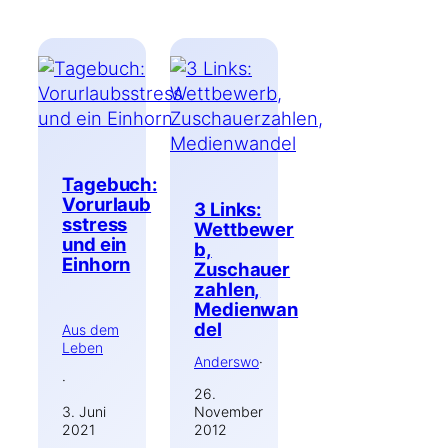
Tagebuch:
Vorurlaub
3 Links:
sstress
Wettbewer
und ein
b,
Einhorn
Zuschauer
zahlen,
Medienwan
del
Aus dem
Leben
Anderswo
·
·
26.
3. Juni
November
2021
2012