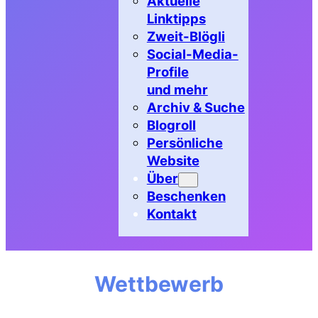
Aktuelle
Linktipps
Zweit-Blögli
Social-Media-
Profile
und mehr
Archiv & Suche
Blogroll
Persönliche
Website
Über
Beschenken
Kontakt
Wettbewerb