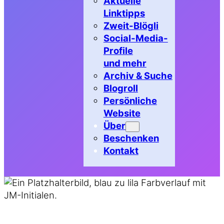
Aktuelle
Linktipps
Zweit-Blögli
Social-Media-
Profile
und mehr
Archiv & Suche
Blogroll
Persönliche
Website
Über
Beschenken
Kontakt