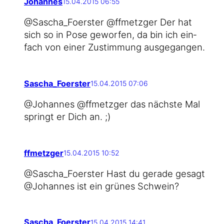
Johannes
15.04.2015 06:55
@Sascha_Foerster @ffmetzger Der hat
sich so in Pose gewor­fen, da bin ich ein­
fach von einer Zustim­mung ausgegangen.
Sascha_Foerster
15.04.2015 07:06
@Johannes @ffmetzger das nächs­te Mal
springt er Dich an. ;)
ffmetzger
15.04.2015 10:52
@Sascha_Foerster Hast du gera­de gesagt
@Johannes ist ein grü­nes Schwein?
Sascha_Foerster
15.04.2015 14:41