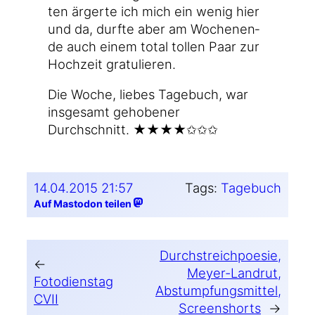
ten ärger­te ich mich ein wenig hier
und da, durf­te aber am Wochen­en­
de auch einem total tol­len Paar zur
Hoch­zeit gratulieren.
Die Woche, lie­bes Tage­buch, war
ins­ge­samt geho­be­ner
Durchschnitt. ★★★★✩✩✩
14.04.2015 21:57
Tags:
Tagebuch
Auf Mastodon teilen
Durchstreichpoesie,
←
Meyer-Landrut,
Fotodienstag
Abstumpfungsmittel,
CVII
Screenshorts
→