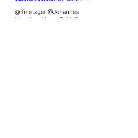
@ffmetzger @Johannes
http://t.co/4nqcJTeMVR
Neueste Beiträge
6. August
#WMDEDGT am 5. August
2026
2026
17. Juli
Früher habe ich gerne Fußball
gesehen
2026