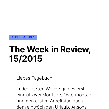
AUS DEM LEBEN
The Week in Review,
15/2015
Lie­bes Tagebuch,
in der letz­ten Woche gab es erst
ein­mal zwei Mon­ta­ge, Oster­mon­tag
und den ers­ten Arbeits­tag nach
dem ein­wö­chi­gen Urlaub. Ansons­