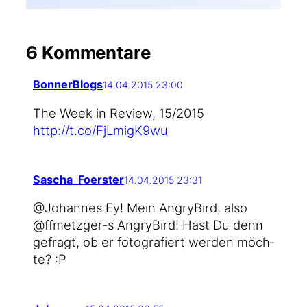
6 Kommentare
BonnerBlogs
14.04.2015 23:00
The Week in Review, 15/2015
http://t.co/FjLmigK9wu
Sascha_Foerster
14.04.2015 23:31
@Johannes Ey! Mein Angry­Bird, also
@ffmetzger-s Angry­Bird! Hast Du denn
gefragt, ob er foto­gra­fiert wer­den möch­
te? :P