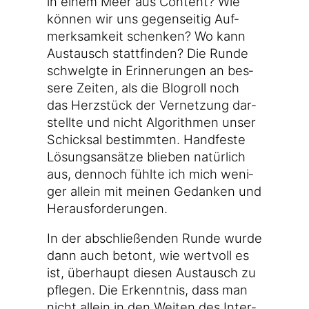
in einem Meer aus Con­tent? Wie
kön­nen wir uns gegen­sei­tig Auf­
merk­sam­keit schen­ken? Wo kann
Aus­tausch statt­fin­den? Die Run­de
schwelg­te in Erin­ne­run­gen an bes­
se­re Zei­ten, als die Blogroll noch
das Herz­stück der Ver­net­zung dar­
stell­te und nicht Algo­rith­men unser
Schick­sal bestimm­ten. Hand­fes­te
Lösungs­an­sät­ze blie­ben natür­lich
aus, den­noch fühl­te ich mich weni­
ger allein mit mei­nen Gedan­ken und
Herausforderungen.
In der abschlie­ßen­den Run­de wur­de
dann auch betont, wie wert­voll es
ist, über­haupt die­sen Aus­tausch zu
pfle­gen. Die Erkennt­nis, dass man
nicht allein in den Wei­ten des Inter­