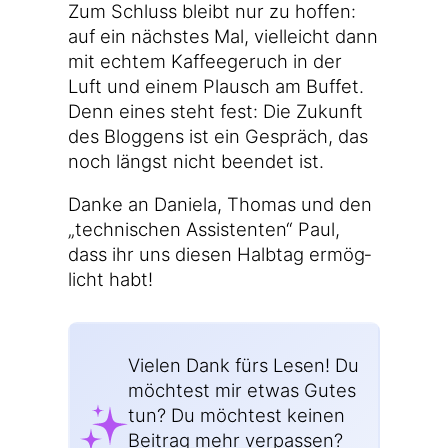
Zum Schluss bleibt nur zu hof­fen:
auf ein nächs­tes Mal, viel­leicht dann
mit ech­tem Kaf­fee­ge­ruch in der
Luft und einem Plausch am Buf­fet.
Denn eines steht fest: Die Zukunft
des Blog­gens ist ein Gespräch, das
noch längst nicht been­det ist.
Dan­ke an Danie­la, Tho­mas und den
„tech­ni­schen Assis­ten­ten“ Paul,
dass ihr uns die­sen Halb­tag ermög­
licht habt!
Vie­len Dank fürs Lesen! Du
möch­test mir etwas Gutes
tun? Du möch­test kei­nen
Bei­trag mehr ver­pas­sen?