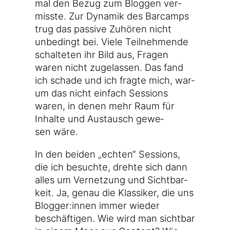
mal den Bezug zum Blog­gen ver­
miss­te. Zur Dyna­mik des Bar­camps
trug das pas­si­ve Zuhö­ren nicht
unbe­dingt bei. Vie­le Teil­neh­men­de
schal­te­ten ihr Bild aus, Fra­gen
waren nicht zuge­las­sen. Das fand
ich scha­de und ich frag­te mich, war­
um das nicht ein­fach Ses­si­ons
waren, in denen mehr Raum für
Inhal­te und Aus­tausch gewe­
sen wäre.
In den bei­den „ech­ten“ Ses­si­ons,
die ich besuch­te, dreh­te sich dann
alles um Ver­net­zung und Sicht­bar­
keit. Ja, genau die Klas­si­ker, die uns
Blogger:innen immer wie­der
beschäf­ti­gen. Wie wird man sicht­bar