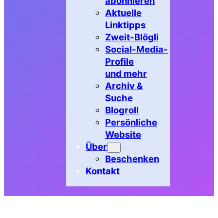
abonnieren
Aktuelle
Linktipps
Zweit-Blögli
Social-Media-
Profile
und mehr
Archiv &
Suche
Blogroll
Persönliche
Website
Über
Beschenken
Kontakt