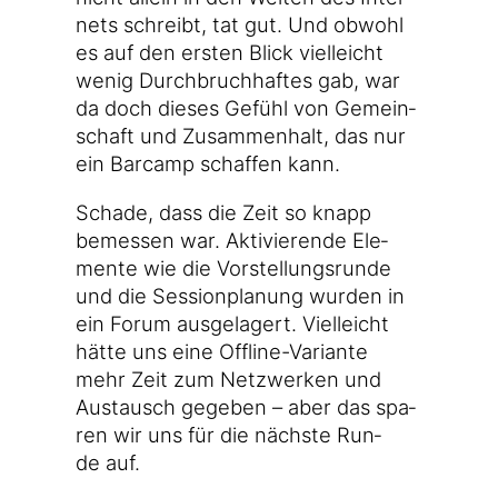
nets schreibt, tat gut. Und obwohl
es auf den ers­ten Blick viel­leicht
wenig Durch­bruch­haf­tes gab, war
da doch die­ses Gefühl von Gemein­
schaft und Zusam­men­halt, das nur
ein Bar­camp schaf­fen kann.
Scha­de, dass die Zeit so knapp
bemes­sen war. Akti­vie­ren­de Ele­
men­te wie die Vor­stel­lungs­run­de
und die Ses­si­onpla­nung wur­den in
ein Forum aus­ge­la­gert. Viel­leicht
hät­te uns eine Offline-Variante
mehr Zeit zum Netz­wer­ken und
Aus­tausch gege­ben – aber das spa­
ren wir uns für die nächs­te Run­
de auf.