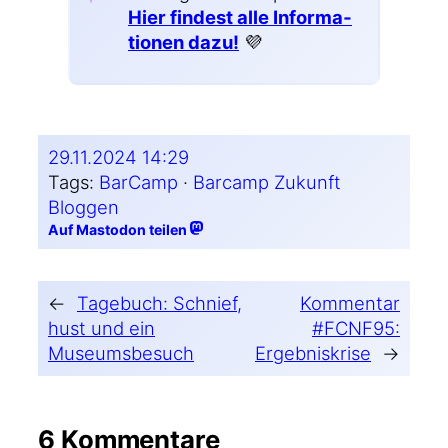
Hier fin­dest alle Infor­ma­
tio­nen dazu!
💜
29.11.2024 14:29
Tags:
BarCamp
 · 
Barcamp Zukunft
Bloggen
Auf Mastodon teilen
←
Tagebuch: Schnief,
Kommentar
hust und ein
#FCNF95:
Museumsbesuch
Ergebniskrise
→
6 Kommentare