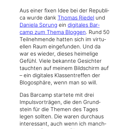
Aus einer fixen Idee bei der Repu­bli­
ca wur­de dank
Tho­mas Rie­del
und
Danie­la Sprung
ein
digi­ta­les Bar­
camp zum The­ma Blog­gen
. Rund 50
Teil­neh­men­de hat­ten sich im vir­tu­
el­len Raum ein­ge­fun­den. Und da
war es wie­der, die­ses hei­me­li­ge
Gefühl. Vie­le bekann­te Gesich­ter
tauch­ten auf mei­nem Bild­schirm auf
– ein digi­ta­les Klas­sen­tref­fen der
Blogo­sphä­re, wenn man so will.
Das Bar­camp star­te­te mit drei
Impuls­vor­trä­gen, die den Grund­
stein für die The­men des Tages
legen soll­ten. Die waren durch­aus
inter­es­sant, auch wenn ich manch­