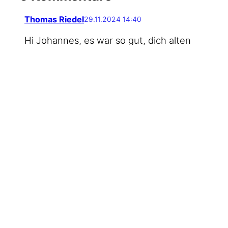
Thomas Riedel
29.11.2024 14:40
Hi Johan­nes, es war so gut, dich alten
BarCamp-Hasen dabei­ge­habt zu haben.
Euch in Bonn macht ja so schnell kei­ner
was vor in Sachen BarCamp! :-)
Was dei­ne Kri­tik angeht: Sie ist abso­lut
gerechtfertigt.
Der Impuls-Teil war eine Abkür­zung, um
alle Teil­ge­ben­den inner­halb einer STun­de
mit wich­ti­gen The­men „befül­len“ zu kön­
nen. Gera­de Mar­ti­ons Vor­trag ist einer,
den jeder ein­mal gehört haben muss,
habe ich so das Gefühl. Dass es auf­grund
der begrenz­ten Zeit nicht für einen Aus­
tausch reich­te, fin­de ich selbst doof.
Das mit der Zeit war aber auch ein Trick: