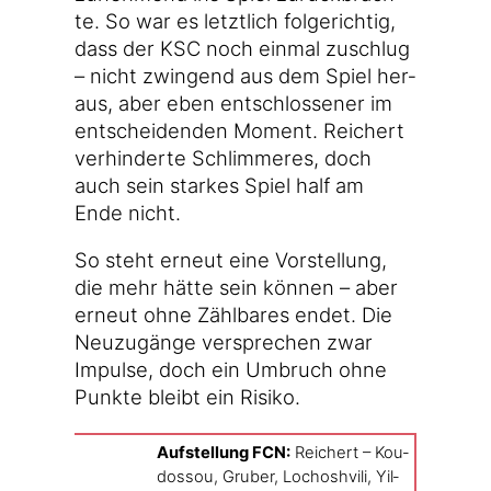
te. So war es letzt­lich fol­ge­rich­tig,
dass der KSC noch ein­mal zuschlug
– nicht zwin­gend aus dem Spiel her­
aus, aber eben ent­schlos­se­ner im
ent­schei­den­den Moment. Rei­chert
ver­hin­der­te Schlim­me­res, doch
auch sein star­kes Spiel half am
Ende nicht.
So steht erneut eine Vor­stel­lung,
die mehr hät­te sein kön­nen – aber
erneut ohne Zähl­ba­res endet. Die
Neu­zu­gän­ge ver­spre­chen zwar
Impul­se, doch ein Umbruch ohne
Punk­te bleibt ein Risiko.
Auf­stel­lung FCN:
Rei­chert – Kou­
do­s­sou, Gru­ber, Loch­osh­vi­li, Yil­