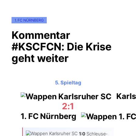
1. FC NÜRNBERG
Kommentar
#KSCFCN: Die Krise
geht weiter
5. Spieltag
Karls
2:1
1. FC Nürnberg
1:0
Schleu­se­