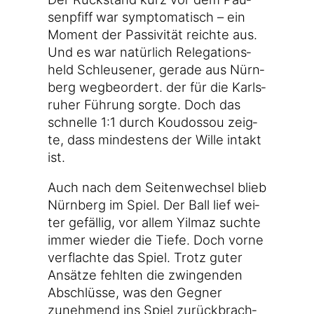
sen­pfiff war sym­pto­ma­tisch – ein
Moment der Pas­si­vi­tät reich­te aus.
Und es war natür­lich Rele­ga­ti­ons­
held Schleu­se­ner, gera­de aus Nürn­
berg weg­be­or­dert. der für die Karls­
ru­her Füh­rung sorg­te. Doch das
schnel­le 1:1 durch Kou­do­s­sou zeig­
te, dass min­des­tens der Wil­le intakt
ist.
Auch nach dem Sei­ten­wech­sel blieb
Nürn­berg im Spiel. Der Ball lief wei­
ter gefäl­lig, vor allem Yil­maz such­te
immer wie­der die Tie­fe. Doch vor­ne
ver­flach­te das Spiel. Trotz guter
Ansät­ze fehl­ten die zwin­gen­den
Abschlüs­se, was den Geg­ner
zuneh­mend ins Spiel zurück­brach­