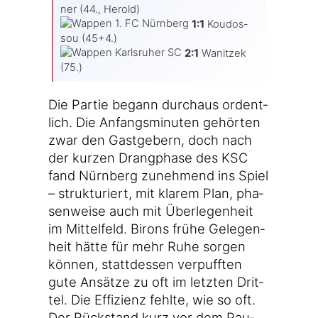
ner (44., Herold)
1:1
Kou­do­s­
sou (45+4.)
2:1
Wanit­zek
(75.)
Die Par­tie begann durch­aus ordent­
lich. Die Anfangs­mi­nu­ten gehör­ten
zwar den Gast­ge­bern, doch nach
der kur­zen Drang­pha­se des KSC
fand Nürn­berg zuneh­mend ins Spiel
– struk­tu­riert, mit kla­rem Plan, pha­
sen­wei­se auch mit Über­le­gen­heit
im Mit­tel­feld. Birons frü­he Gele­gen­
heit hät­te für mehr Ruhe sor­gen
kön­nen, statt­des­sen ver­puff­ten
gute Ansät­ze zu oft im letz­ten Drit­
tel. Die Effi­zi­enz fehl­te, wie so oft.
Der Rück­stand kurz vor dem Pau­