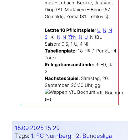
maz – Lubach, Becker, Jus­t­van,
Diop (81. Mark­hiev) – Biron (57.
Gri­mal­di), Zoma (81. Tel­alo­vić)
Letz­te 10 Pflicht­spie­le
:
U
-
N
-
N
-
S
-☀️-
N
-
N
-
🏆N
-
N
-
U
-N (BL-
Saison: 0 S, 1 U, 4 N)
Tabel­len­platz:
18
(1 Punkt, –4
=18
Tore)
Rele­ga­ti­ons­ab­stän­de:
↑ –9, ↓ –
2
Nächs­tes Spiel:
Sams­tag, 20.
Sep­tem­ber, 20:30 Uhr, gg.
VfL Bochum
(H)
15.09.2025 15:29
Tags:
1. FC Nürnberg
 · 
2. Bundesliga
 · 