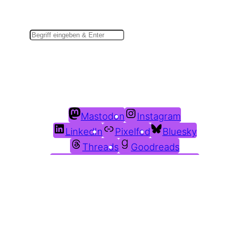
Suchen
Du findest mich auch hier:
Mastodon
Instagram
LinkedIn
Pixelfed
Bluesky
Threads
Goodreads
Weitere Kanäle in der
Übersicht