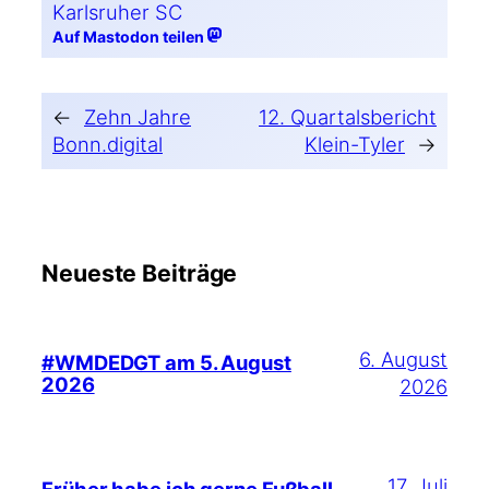
Karlsruher SC
Auf Mastodon teilen
←
Zehn Jahre
12. Quartalsbericht
Bonn​.digi​tal
Klein-Tyler
→
Neueste Beiträge
6. August
#WMDEDGT am 5. August
2026
2026
17. Juli