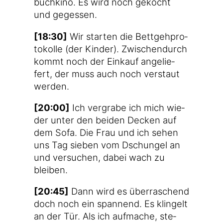
buch­ki­no. Es wird noch gekocht
und gegessen.
[18:30]
Wir star­ten die Bett­geh­pro­
to­kol­le (der Kin­der). Zwi­schen­durch
kommt noch der Ein­kauf ange­lie­
fert, der muss auch noch ver­staut
werden.
[20:00]
Ich ver­gra­be ich mich wie­
der unter den bei­den Decken auf
dem Sofa. Die Frau und ich sehen
uns Tag sie­ben vom Dschun­gel an
und ver­su­chen, dabei wach zu
bleiben.
[20:45]
Dann wird es über­ra­schend
doch noch ein span­nend. Es klin­gelt
an der Tür. Als ich auf­ma­che, ste­