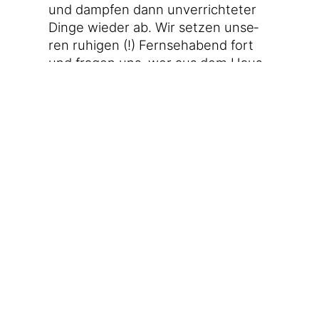
und damp­fen dann unver­rich­te­ter
Din­ge wie­der ab. Wir set­zen unse­
ren ruhi­gen (!) Fern­seh­abend fort
und fra­gen uns, wer aus dem Haus
da was gehört haben mag.
[21:30]
Wir wech­seln die Lie­ge­stät­
te. Ich hof­fe, ich fin­de einen gesun­
den, erhol­sa­men, stö­rungs­frei­en
Schlaf. Man soll die Hoff­nung nicht
aufgeben.
Vie­len Dank fürs Lesen! Du
möch­test mir etwas Gutes
tun? Du möch­test kei­nen
Bei­trag mehr ver­pas­sen?
Hier fin­dest alle Infor­ma­