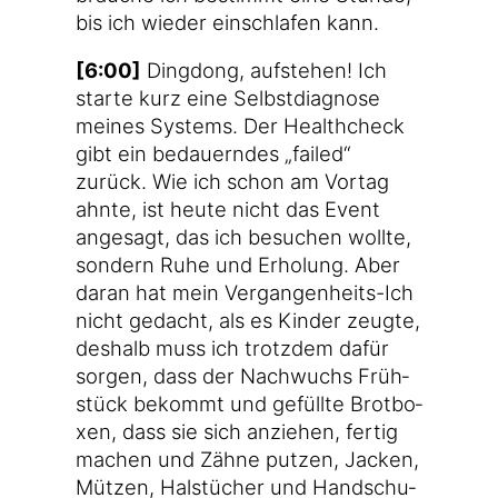
bis ich wie­der ein­schla­fen kann.
[6:00]
Ding­dong, auf­ste­hen! Ich
star­te kurz eine Selbst­dia­gno­se
mei­nes Sys­tems. Der Health­check
gibt ein bedau­ern­des „fai­led“
zurück. Wie ich schon am Vor­tag
ahn­te, ist heu­te nicht das Event
ange­sagt, das ich besu­chen woll­te,
son­dern Ruhe und Erho­lung. Aber
dar­an hat mein Vergangenheits-Ich
nicht gedacht, als es Kin­der zeug­te,
des­halb muss ich trotz­dem dafür
sor­gen, dass der Nach­wuchs Früh­
stück bekommt und gefüll­te Brot­bo­
xen, dass sie sich anzie­hen, fer­tig
machen und Zäh­ne put­zen, Jacken,
Müt­zen, Hals­tü­cher und Hand­schu­