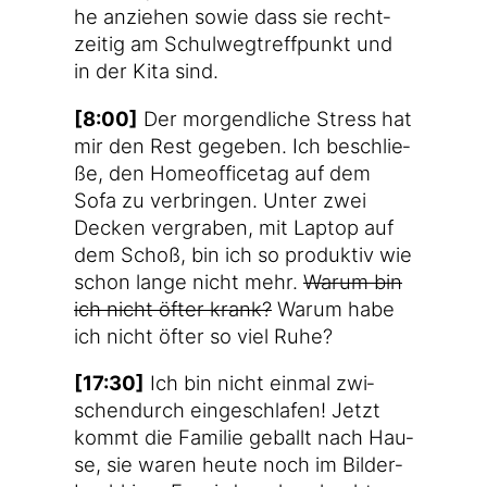
he anzie­hen sowie dass sie recht­
zei­tig am Schul­weg­treff­punkt und
in der Kita sind.
[8:00]
Der mor­gend­li­che Stress hat
mir den Rest gege­ben. Ich beschlie­
ße, den Home­of­fice­tag auf dem
Sofa zu ver­brin­gen. Unter zwei
Decken ver­gra­ben, mit Lap­top auf
dem Schoß, bin ich so pro­duk­tiv wie
schon lan­ge nicht mehr.
War­um bin
ich nicht öfter krank?
War­um habe
ich nicht öfter so viel Ruhe?
[17:30]
Ich bin nicht ein­mal zwi­
schen­durch ein­ge­schla­fen! Jetzt
kommt die Fami­lie geballt nach Hau­
se, sie waren heu­te noch im Bil­der­