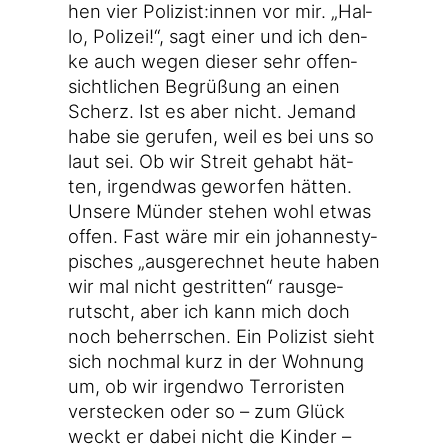
hen vier Polizist:innen vor mir. „Hal­
lo, Poli­zei!“, sagt einer und ich den­
ke auch wegen die­ser sehr offen­
sicht­li­chen Begrü­ßung an einen
Scherz. Ist es aber nicht. Jemand
habe sie geru­fen, weil es bei uns so
laut sei. Ob wir Streit gehabt hät­
ten, irgend­was gewor­fen hät­ten.
Unse­re Mün­der ste­hen wohl etwas
offen. Fast wäre mir ein johan­nes­ty­
pi­sches „aus­ge­rech­net heu­te haben
wir mal nicht gestrit­ten“ raus­ge­
rutscht, aber ich kann mich doch
noch beherr­schen. Ein Poli­zist sieht
sich noch­mal kurz in der Woh­nung
um, ob wir irgend­wo Ter­ro­ris­ten
ver­ste­cken oder so – zum Glück
weckt er dabei nicht die Kin­der –