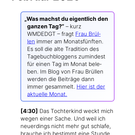
„
Was machst du eigent­lich den
gan­zen Tag?“
– kurz
WMDEDGT – fragt
Frau Brül­
len
immer am Monats­fünf­ten.
Es soll die alte Tra­di­ti­on des
Tage­buch­blog­gens zumin­dest
für einen Tag im Monat bele­
ben. Im Blog von Frau Brül­len
wer­den die Bei­trä­ge dann
immer gesam­melt.
Hier ist der
aktu­el­le Monat.
[4:30]
Das Toch­ter­kind weckt mich
wegen einer Sache. Und weil ich
neu­er­dings nicht mehr gut schla­fe,
brau­che ich bestimmt eine Stun­de,