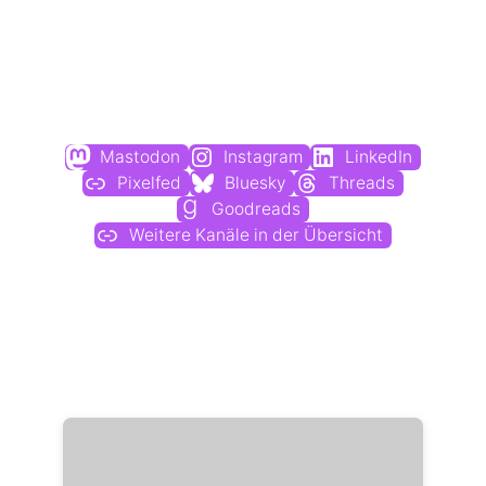
Du findest mich auch hier:
Mastodon
Instagram
LinkedIn
Pixelfed
Bluesky
Threads
Goodreads
Weitere Kanäle in der Übersicht
Weitere Profile im Fediverse: