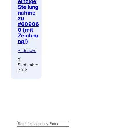
einzige
Stellung
nahme
zu
#60906
0 (mit
Zeichnu
ng!)
Anderswo
·
3.
September
2012
Suchen