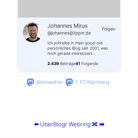
Johannes Mirus
Folgen
@johannes@1ppm.de
Ich schreibe in mein good-old
persönliches Blog seit 2001, was
mich gerade interessiert.
2.439
Beiträge
41
Folgende
Bonnwetter
1. FC Nürnberg
⬅️
UberBlogr Webring
🔀
➡️