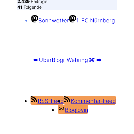
2.439
Beiträge
41
Folgende
Bonnwetter
1. FC Nürnberg
⬅️
UberBlogr Webring
🔀
➡️
RSS-Feed
Kommentar-Feed
Bloglovin