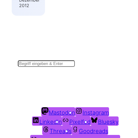
2012
Suchen
Du findest mich auch hier:
Mastodon
Instagram
LinkedIn
Pixelfed
Bluesky
Threads
Goodreads