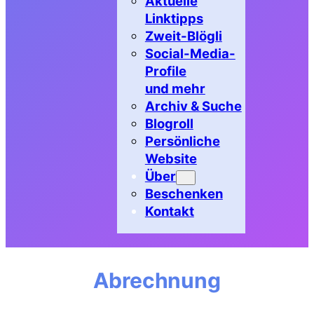
Aktuelle
Linktipps
Zweit-Blögli
Social-Media-
Profile
und mehr
Archiv & Suche
Blogroll
Persönliche
Website
Über
Beschenken
Kontakt
Abrechnung