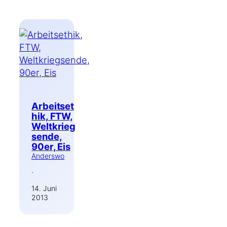
Arbeitset
hik, FTW,
Weltkrieg
sende,
90er, Eis
Anderswo
·
14. Juni
2013