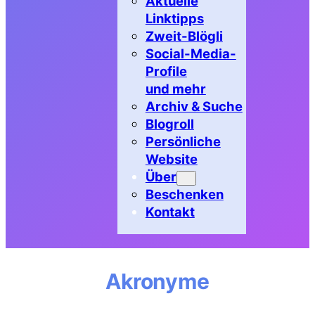
Aktuelle
Linktipps
Zweit-Blögli
Social-Media-
Profile
und mehr
Archiv & Suche
Blogroll
Persönliche
Website
Über
Beschenken
Kontakt
Akronyme