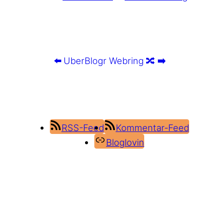
⬅️
UberBlogr Webring
🔀
➡️
RSS-Feed
Kommentar-Feed
Bloglovin