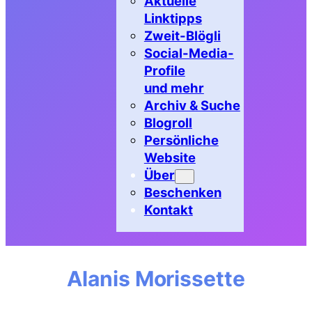
Aktuelle
Linktipps
Zweit-Blögli
Social-Media-
Profile
und mehr
Archiv & Suche
Blogroll
Persönliche
Website
Über
Beschenken
Kontakt
Alanis Morissette