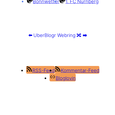
Bonnwetter
1. FC Nürnberg
⬅️
UberBlogr Webring
🔀
➡️
RSS-Feed
Kommentar-Feed
Bloglovin