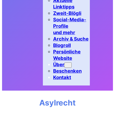
Aktuelle
Linktipps
Zweit-Blögli
Social-Media-
Profile
und mehr
Archiv & Suche
Blogroll
Persönliche
Website
Über
Beschenken
Kontakt
Asylrecht