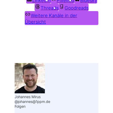
LinkedIn
Pixelfed
Bluesky
Threads
Goodreads
Weitere Kanäle in der
Übersicht
Weitere Profile im Fediverse:
Johannes Mirus
@johannes@1ppm.de
Folgen