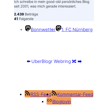
Ich schreibe in mein good-old persönliches Blog
seit 2001, was mich gerade interessiert.
2.439
Beiträge
41
Folgende
Bonnwetter
1. FC Nürnberg
⬅️
UberBlogr Webring
🔀
➡️
RSS-Feed
Kommentar-Feed
Bloglovin