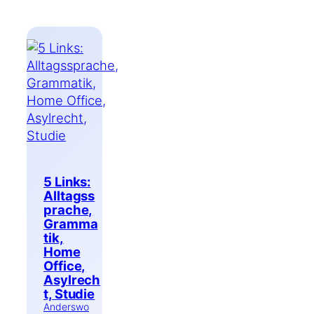
5 Links:
Alltagss
prache,
Gramma
tik,
Home
Office,
Asylrech
t, Studie
Anderswo