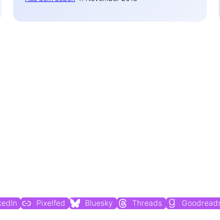
Du findest mich auch hier:
kedIn
Pixelfed
Bluesky
Threads
Goodread