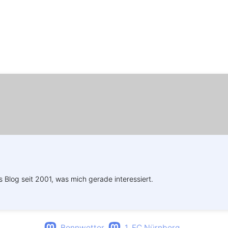
Weitere Profile im Fediverse:
s Blog seit 2001, was mich gerade interessiert.
Bonnwetter
1. FC Nürnberg