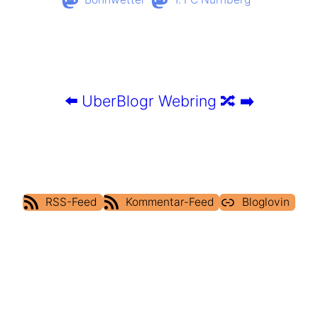
⬅️
UberBlogr Webring
🔀
➡️
RSS-Feed
Kommentar-Feed
Bloglovin