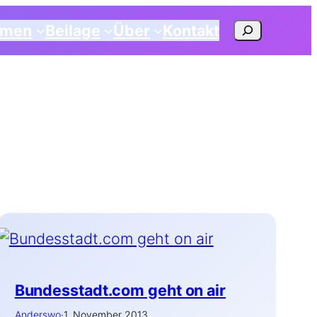
Suchen
emen
Beilage
Über
Kontakt
Bun​des​stadt​.com geht on air
Anderswo
·
1. November 2013