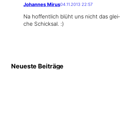
Johannes Mirus
04.11.2013 22:57
Na hof­fent­lich blüht uns nicht das glei­
che Schicksal. :)
Neueste Beiträge
6. August
#WMDEDGT am 5. August
2026
2026
17. Juli
Früher habe ich gerne Fußball
gesehen
2026