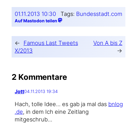
01.11.2013 10:30
Tags:
Bundesstadt.com
Auf Mastodon teilen
←
Famous Last Tweets
Von A bis Z
X/2013
→
2 Kommentare
Jott
04.11.2013 19:34
Hach, tol­le Idee... es gab ja mal das
bnlog​
.de
, in dem Ich eine Zeit­lang
mitgeschrub...