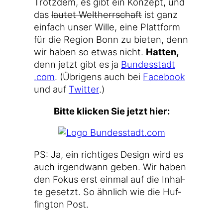
Trotz­dem, es gibt ein Kon­zept, und
das
lau­tet Welt­herr­schaft
ist ganz
ein­fach unser Wil­le, eine Platt­form
für die Regi­on Bonn zu bie­ten, denn
wir haben so etwas nicht.
Hat­ten,
denn jetzt gibt es ja
Bun​des​stadt​
.com
. (Übri­gens auch bei
Face­book
und auf
Twit­ter
.)
Bit­te kli­cken Sie jetzt hier:
PS: Ja, ein rich­ti­ges Design wird es
auch irgend­wann geben. Wir haben
den Fokus erst ein­mal auf die Inhal­
te gesetzt. So ähn­lich wie die Huf­
fing­ton Post.