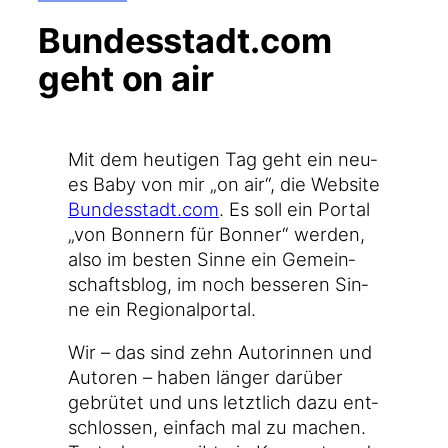
Bun​des​stadt​.com
geht on air
Mit dem heu­ti­gen Tag geht ein neu­
es Baby von mir „on air“, die Web­site
Bun​des​stadt​.com
. Es soll ein Por­tal
„von Bon­nern für Bon­ner“ wer­den,
also im bes­ten Sin­ne ein Gemein­
schafts­blog, im noch bes­se­ren Sin­
ne ein Regionalportal.
Wir – das sind zehn Autorin­nen und
Autoren – haben län­ger dar­über
gebrü­tet und uns letzt­lich dazu ent­
schlos­sen, ein­fach mal zu machen.