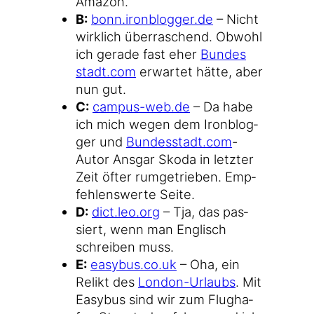
Amazon.
B:
bonn​.iron​blog​ger​.de
– Nicht
wirk­lich über­ra­schend. Obwohl
ich gera­de fast eher
Bun​des​
stadt​.com
erwar­tet hät­te, aber
nun gut.
C:
cam​pus​-web​.de
– Da habe
ich mich wegen dem Iron­blog­
ger und
Bun​des​stadt​.com
-
Autor Ans­gar Sko­da in letz­ter
Zeit öfter rum­ge­trie­ben. Emp­
feh­lens­wer­te Seite.
D:
dict​.leo​.org
– Tja, das pas­
siert, wenn man Eng­lisch
schrei­ben muss.
E:
easy​bus​.co​.uk
– Oha, ein
Relikt des
London-Urlaubs
. Mit
Easy­bus sind wir zum Flug­ha­