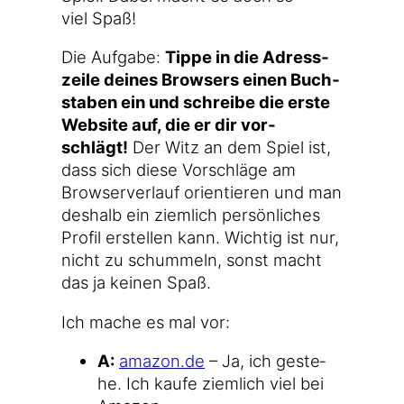
viel Spaß!
Die Auf­ga­be:
Tip­pe in die Adress­
zei­le dei­nes Brow­sers einen Buch­
sta­ben ein und schrei­be die ers­te
Web­site auf, die er dir vor­
schlägt!
Der Witz an dem Spiel ist,
dass sich die­se Vor­schlä­ge am
Brow­ser­ver­lauf ori­en­tie­ren und man
des­halb ein ziem­lich per­sön­li­ches
Pro­fil erstel­len kann. Wich­tig ist nur,
nicht zu schum­meln, sonst macht
das ja kei­nen Spaß.
Ich mache es mal vor:
A:
ama​zon​.de
– Ja, ich geste­
he. Ich kau­fe ziem­lich viel bei