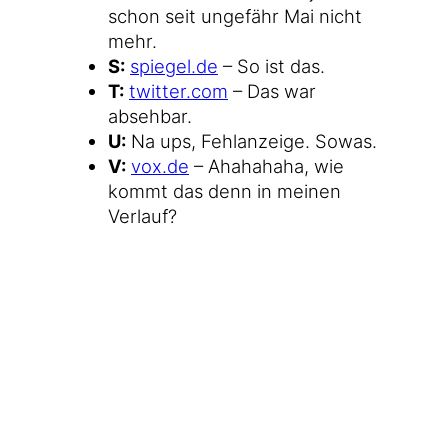
schon seit unge­fähr Mai nicht
mehr.
S:
spie​gel​.de
– So ist das.
T:
twit​ter​.com
– Das war
absehbar.
U:
Na ups, Fehl­an­zei­ge. Sowas.
V:
vox​.de
– Aha­ha­ha­ha, wie
kommt das denn in mei­nen
Verlauf?
W:
wazong​.de/​m​a​i​l​m​a​n​/​l​i​s​t​i​n​f​o​/​
b​onn
– Die Ironblogger-
Mailinglistenadministration. Wer
weiß, was ich da wie­der ange­
stellt habe.
X:
xing​.com
– Auch total
überraschend.
Y:
you​tube​.com
– Puh, noch
ein­mal Glück gehabt, dass da