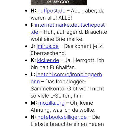
H:
huff​post​.de
– Aber, aber, da
waren alle! ALLE!
I:
inter​net​mar​ke​.deut​sche​post​
.de
– Huh, auf­re­gend. Brauch­te
wohl eine Briefmarke.
J:
jmi​rus​.de
– Das kommt jetzt
überraschend.
K:
kicker​.de
– Ja, Herr­gott, ich
bin halt Fußballfan.
L:
leet​chi​.com/​c​/​i​r​o​n​b​l​o​g​g​e​r​b​
onn
– Das Ironblogger-
Sammelkonto. Gibt wohl nicht
so vie­le L-Seiten, hm.
M:
mozil​la​.org
– Öh, kei­ne
Ahnung, was ich da wollte.
N:
note​books​bil​li​ger​.de
– Die
Liebs­te brauch­te einen neu­en