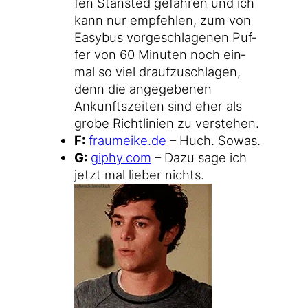
fen Stan­sted gefah­ren und ich
kann nur emp­feh­len, zum von
Easy­bus vor­ge­schla­ge­nen Puf­
fer von 60 Minu­ten noch ein­
mal so viel drauf­zu­schla­gen,
denn die ange­ge­be­nen
Ankunfts­zei­ten sind eher als
gro­be Richt­li­ni­en zu verstehen.
F:
frau​mei​ke​.de
– Huch. Sowas.
G:
giphy​.com
– Dazu sage ich
jetzt mal lie­ber nichts.