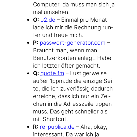
Com­pu­ter, da muss man sich ja
mal umsehen.
O:
o2​.de
– Ein­mal pro Monat
lade ich mir die Rech­nung run­
ter und freue mich.
P:
pass​wort​-gene​ra​tor​.com
–
Braucht man, wenn man
Benut­zer­kon­ten anlegt. Habe
ich letz­ter öfter gemacht.
Q:
quo​te​.fm
– Lus­ti­ger­wei­se
außer 1ppm​.de die ein­zi­ge Sei­
te, die ich zuver­läs­sig dadurch
errei­che, dass ich nur ein Zei­
chen in die Adress­zei­le tip­pen
muss. Das geht schnel­ler als
mit Shortcut.
R:
re​-publi​ca​.de
– Aha, okay,
inter­es­sant. Da war ich ja