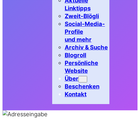
Aktuelle
Linktipps
Zweit-Blögli
Social-Media-
Profile
und mehr
Archiv & Suche
Blogroll
Persönliche
Website
Über
Beschenken
Kontakt