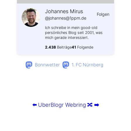
Johannes Mirus
Folgen
@johannes@1ppm.de
Ich schreibe in mein good-old
persönliches Blog seit 2001, was
mich gerade interessiert.
2.438
Beiträge
41
Folgende
Bonnwetter
1. FC Nürnberg
⬅️
UberBlogr Webring
🔀
➡️