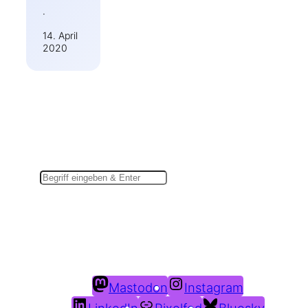
·
14. April
2020
Suchen
Du findest mich auch hier:
Mastodon
Instagram
LinkedIn
Pixelfed
Bluesky