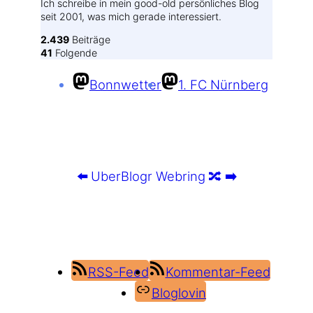
Ich schreibe in mein good-old persönliches Blog
seit 2001, was mich gerade interessiert.
2.439
Beiträge
41
Folgende
Bonnwetter
1. FC Nürnberg
⬅️
UberBlogr Webring
🔀
➡️
RSS-Feed
Kommentar-Feed
Bloglovin