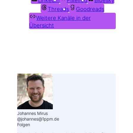
Threads
Goodreads
Weitere Kanäle in der
Übersicht
Weitere Profile im Fediverse:
Johannes Mirus
@johannes@1ppm.de
Folgen