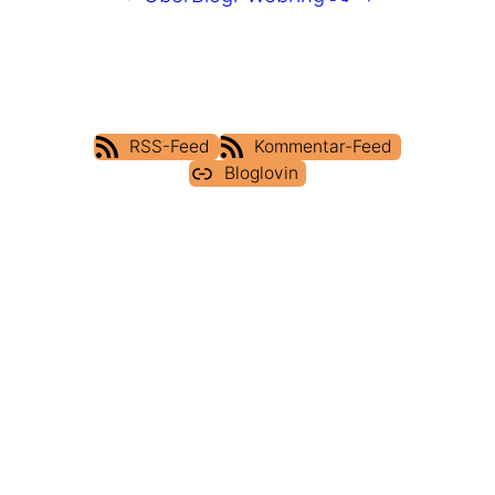
RSS-Feed
Kommentar-Feed
Bloglovin
IMPRESSUM
DATENSCHUTZERKLÄRUNG
COOKIE POLICY (EU)