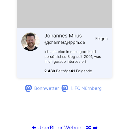
Johannes Mirus
Folgen
@johannes@1ppm.de
Ich schreibe in mein good-old
persönliches Blog seit 2001, was
mich gerade interessiert.
2.439
Beiträge
41
Folgende
Bonnwetter
1. FC Nürnberg
⬅️
UberBlogr Webring
🔀
➡️