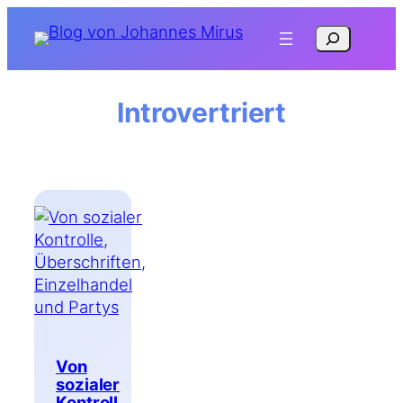
Zum
Suchen
Inhalt
springen
Introvertriert
Von
sozialer
Kontroll