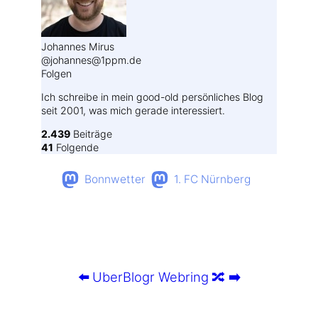
Johannes Mirus
@johannes@1ppm.de
Folgen
Ich schreibe in mein good-old persönliches Blog
seit 2001, was mich gerade interessiert.
2.439
Beiträge
41
Folgende
Bonnwetter
1. FC Nürnberg
⬅️
UberBlogr Webring
🔀
➡️