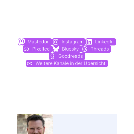
Du findest mich auch hier:
Mastodon
Instagram
LinkedIn
Pixelfed
Bluesky
Threads
Goodreads
Weitere Kanäle in der Übersicht
Weitere Profile im Fediverse: