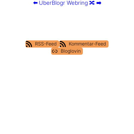
⬅️
UberBlogr Webring
🔀
➡️
RSS-Feed
Kommentar-Feed
Bloglovin
IMPRESSUM
DATENSCHUTZERKLÄRUNG
COOKIE POLICY (EU)