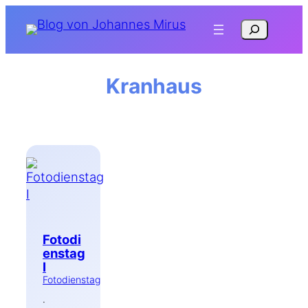
Zum
Suchen
Inhalt
springen
Kranhaus
Fotodi
enstag
I
Fotodienstag
·