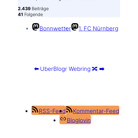
2.439
Beiträge
41
Folgende
Bonnwetter
1. FC Nürnberg
⬅️
UberBlogr Webring
🔀
➡️
RSS-Feed
Kommentar-Feed
Bloglovin