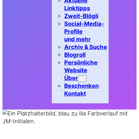
Aktuelle
Linktipps
Zweit-Blögli
Social-Media-
Profile
und mehr
Archiv & Suche
Blogroll
Persönliche
Website
Über
Beschenken
Kontakt