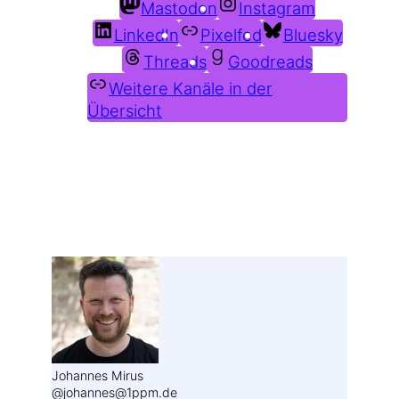
Mastodon
Instagram
LinkedIn
Pixelfed
Bluesky
Threads
Goodreads
Weitere Kanäle in der
Übersicht
Weitere Profile im Fediverse:
Johannes Mirus
@johannes@1ppm.de