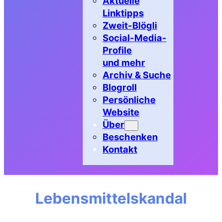
Aktuelle
Linktipps
Zweit-Blögli
Social-Media-
Profile
und mehr
Archiv & Suche
Blogroll
Persönliche
Website
Über
Beschenken
Kontakt
Lebensmittelskandal