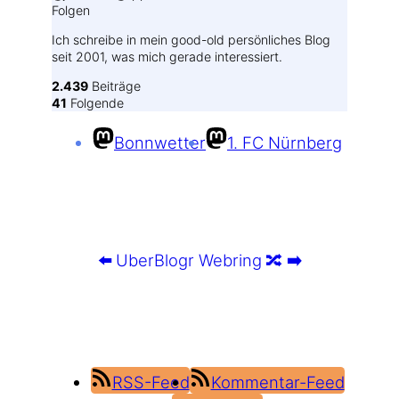
Folgen
Ich schreibe in mein good-old persönliches Blog
seit 2001, was mich gerade interessiert.
2.439
Beiträge
41
Folgende
Bonnwetter
1. FC Nürnberg
⬅️
UberBlogr Webring
🔀
➡️
RSS-Feed
Kommentar-Feed