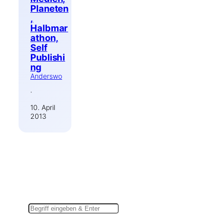
Planeten
,
Halbmar
athon,
Self
Publishi
ng
Anderswo
·
10. April
2013
Suchen