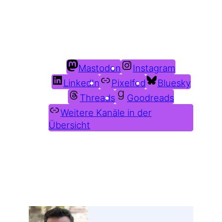
Du findest mich auch hier:
Mastodon
Instagram
LinkedIn
Pixelfed
Bluesky
Threads
Goodreads
Weitere Kanäle in der
Übersicht
Weitere Profile im Fediverse: