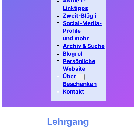
Aktuelle
Linktipps
Zweit-Blögli
Social-Media-
Profile
und mehr
Archiv & Suche
Blogroll
Persönliche
Website
Über
Beschenken
Kontakt
Lehrgang