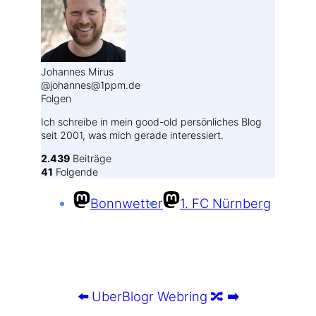
Johannes Mirus
@johannes@1ppm.de
Folgen
Ich schreibe in mein good-old persönliches Blog
seit 2001, was mich gerade interessiert.
2.439
Beiträge
41
Folgende
Bonnwetter
1. FC Nürnberg
⬅️
UberBlogr Webring
🔀
➡️