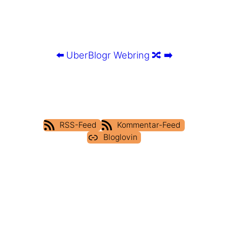
⬅️
UberBlogr Webring
🔀
➡️
RSS-Feed
Kommentar-Feed
Bloglovin