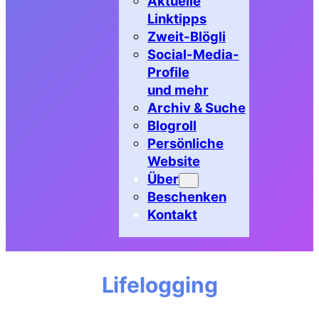
Aktuelle
Linktipps
Zweit-Blögli
Social-Media-
Profile
und mehr
Archiv & Suche
Blogroll
Persönliche
Website
Über
Beschenken
Kontakt
Lifelogging