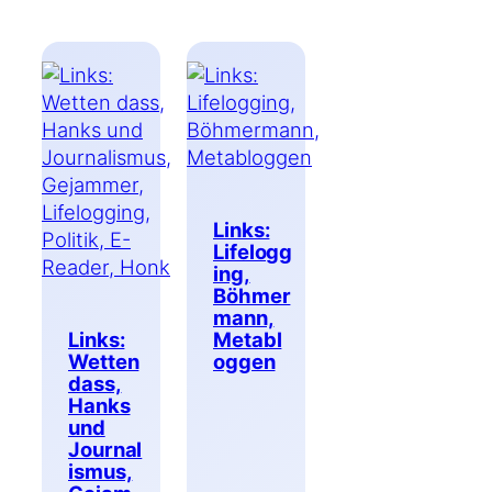
Links:
Lifelogg
ing,
Böhmer
mann,
Links:
Metabl
Wetten
oggen
dass,
Hanks
und
Journal
ismus,