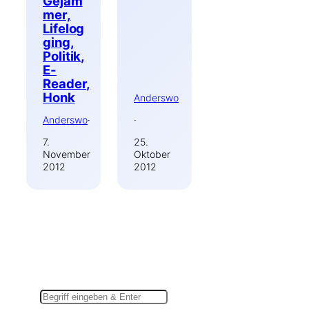
Gejam
mer,
Lifelog
ging,
Politik,
E-
Reader,
Honk
Anderswo
Anderswo
·
·
7.
25.
November
Oktober
2012
2012
Suchen