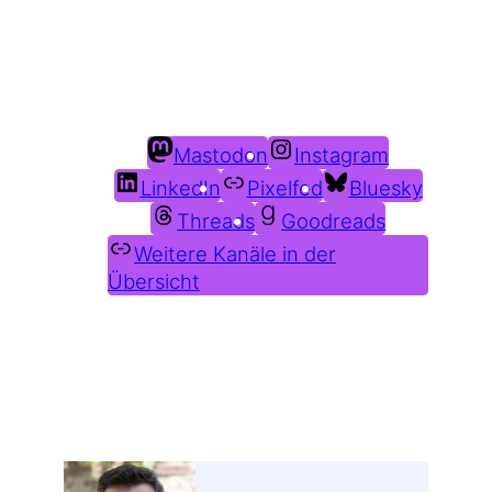
Du findest mich auch hier:
Mastodon
Instagram
LinkedIn
Pixelfed
Bluesky
Threads
Goodreads
Weitere Kanäle in der
Übersicht
Weitere Profile im Fediverse: