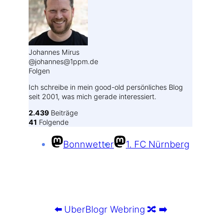
Johannes Mirus
@johannes@1ppm.de
Folgen
Ich schreibe in mein good-old persönliches Blog
seit 2001, was mich gerade interessiert.
2.439
Beiträge
41
Folgende
Bonnwetter
1. FC Nürnberg
⬅️
UberBlogr Webring
🔀
➡️