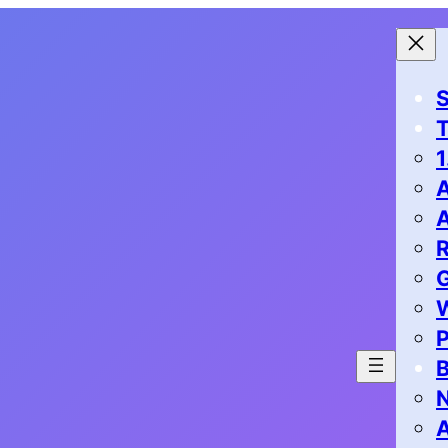
S
1
G
P
B
N
A