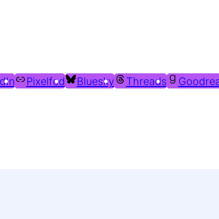
Du findest mich auch hier:
dIn
Pixelfed
Bluesky
Threads
Goodre
Weitere Profile im Fediverse: