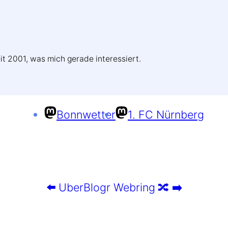
it 2001, was mich gerade interessiert.
Bonnwetter
1. FC Nürnberg
⬅️
UberBlogr Webring
🔀
➡️