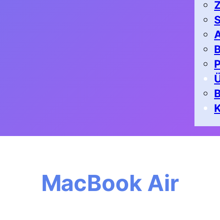
Z
S
A
B
P
K
MacBook Air