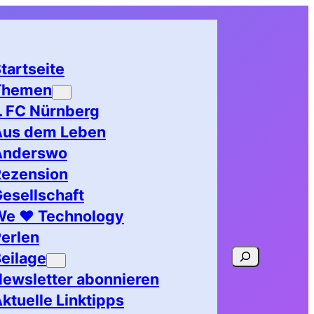
tartseite
Themen
. FC Nürnberg
Aus dem Leben
Anderswo
Rezension
esellschaft
We ♥ Technology
erlen
Suchen
eilage
ewsletter abonnieren
ktuelle Linktipps